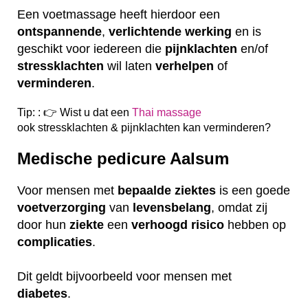
Een voetmassage heeft hierdoor een
ontspannende
,
verlichtende
werking
en is
geschikt voor iedereen die
pijnklachten
en/of
stressklachten
wil laten
verhelpen
of
verminderen
.
Tip: : 👉 Wist u dat een
Thai massage
ook
stressklachten & pijnklachten kan verminderen?
Medische pedicure Aalsum
Voor mensen met
bepaalde
ziektes
is een goede
voetverzorging
van
levensbelang
, omdat zij
door hun
ziekte
een
verhoogd
risico
hebben op
complicaties
.
Dit geldt bijvoorbeeld voor mensen met
diabetes
.