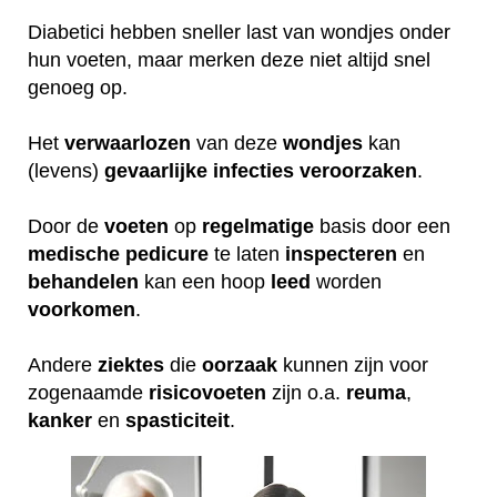
Diabetici hebben sneller last van wondjes onder
hun voeten, maar merken deze niet altijd snel
genoeg op.
Het
verwaarlozen
van deze
wondjes
kan
(levens)
gevaarlijke
infecties
veroorzaken
.
Door de
voeten
op
regelmatige
basis door een
medische
pedicure
te laten
inspecteren
en
behandelen
kan een hoop
leed
worden
voorkomen
.
Andere
ziektes
die
oorzaak
kunnen zijn voor
zogenaamde
risicovoeten
zijn o.a.
reuma
,
kanker
en
spasticiteit
.