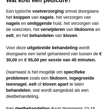
Wat kost een pedicure?
Een typische
voetverzorging
omvat doorgaans
het
knippen
van
nagels
, het verzorgen van
nagels
en
omliggende
huid, het verzorgen van
de voetzolen, het
verwijderen
van
likdoorns
en
eelt
, en het
behandelen
van
kloven
.
Voor deze
uitgebreide
behandeling
wordt
doorgaans een tarief gehanteerd van tussen de
€
30,00
en
€ 55,00 per sessie van 45 minuten.
Daarnaast is het mogelijk om
specifieke
problemen
zoals een
likdoorn
,
ingegroeide
teennagel
,
eelt
of
kloven
apart
te laten
behandelen
, wat wordt aangeduid als een
deelbehandeling.
Een
deelbehandeling
duurt doorgaans 10-15