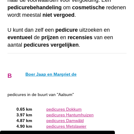
naar de voorwaarden voor vergoeding. Een
pedicurebehandeling
om
cosmetische
redenen
wordt meestal
niet
vergoed
.
U kunt dan zelf een
pedicure
uitzoeken en
eventueel
de
prijzen
en
recensies
van een
aantal
pedicures
vergelijken
.
Boer Jaap en Margriet de
B
pedicures in de buurt van "Aalsum"
0.65 km
pedicures Dokkum
3.97 km
pedicures Hantumhuizen
4.87 km
pedicures Damwâld
4.90 km
pedicures Metslawier