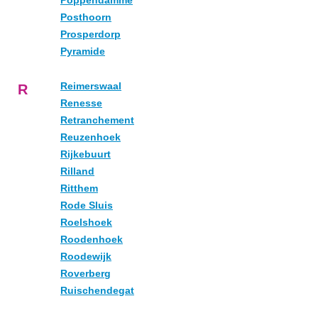
Poppendamme
Posthoorn
Prosperdorp
Pyramide
Reimerswaal
R
Renesse
Retranchement
Reuzenhoek
Rijkebuurt
Rilland
Ritthem
Rode Sluis
Roelshoek
Roodenhoek
Roodewijk
Roverberg
Ruischendegat