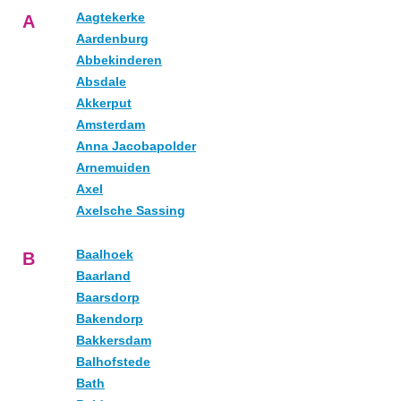
Aagtekerke
A
Aardenburg
Abbekinderen
Absdale
Akkerput
Amsterdam
Anna Jacobapolder
Arnemuiden
Axel
Axelsche Sassing
Baalhoek
B
Baarland
Baarsdorp
Bakendorp
Bakkersdam
Balhofstede
Bath