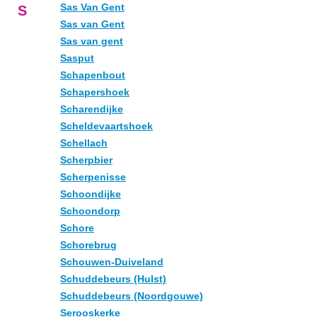
Sas Van Gent
S
Sas van Gent
Sas van gent
Sasput
Schapenbout
Schapershoek
Scharendijke
Scheldevaartshoek
Schellach
Scherpbier
Scherpenisse
Schoondijke
Schoondorp
Schore
Schorebrug
Schouwen-Duiveland
Schuddebeurs (Hulst)
Schuddebeurs (Noordgouwe)
Serooskerke