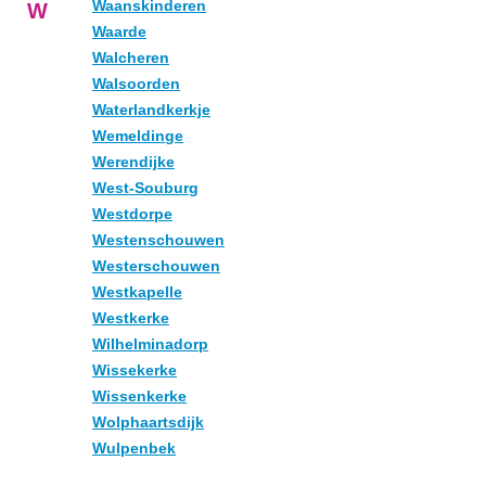
Waanskinderen
W
Waarde
Walcheren
Walsoorden
Waterlandkerkje
Wemeldinge
Werendijke
West-Souburg
Westdorpe
Westenschouwen
Westerschouwen
Westkapelle
Westkerke
Wilhelminadorp
Wissekerke
Wissenkerke
Wolphaartsdijk
Wulpenbek