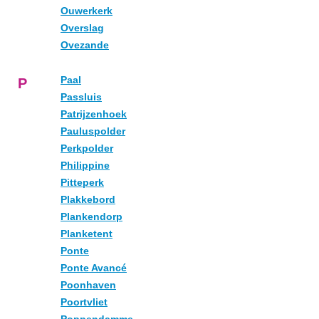
Ouwerkerk
Overslag
Ovezande
Paal
P
Passluis
Patrijzenhoek
Pauluspolder
Perkpolder
Philippine
Pitteperk
Plakkebord
Plankendorp
Planketent
Ponte
Ponte Avancé
Poonhaven
Poortvliet