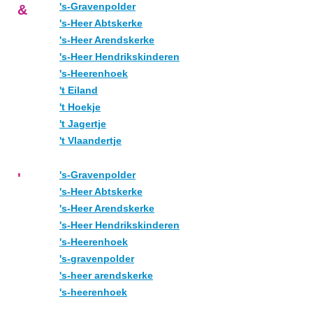
's-Gravenpolder
&
's-Heer Abtskerke
's-Heer Arendskerke
's-Heer Hendrikskinderen
's-Heerenhoek
't Eiland
't Hoekje
't Jagertje
't Vlaandertje
's-Gravenpolder
'
's-Heer Abtskerke
's-Heer Arendskerke
's-Heer Hendrikskinderen
's-Heerenhoek
's-gravenpolder
's-heer arendskerke
's-heerenhoek