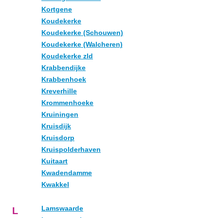
Kortgene
Koudekerke
Koudekerke (Schouwen)
Koudekerke (Walcheren)
Koudekerke zld
Krabbendijke
Krabbenhoek
Kreverhille
Krommenhoeke
Kruiningen
Kruisdijk
Kruisdorp
Kruispolderhaven
Kuitaart
Kwadendamme
Kwakkel
Lamswaarde
L