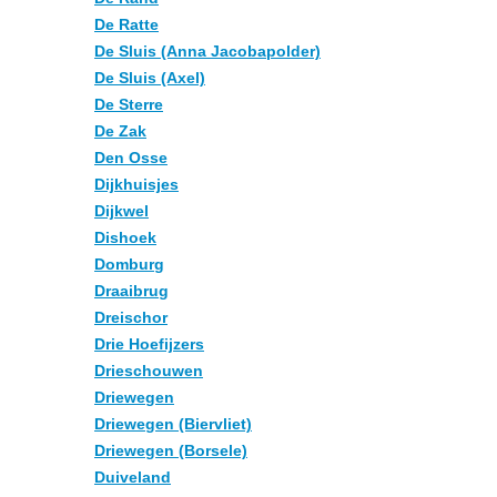
De Ratte
De Sluis (Anna Jacobapolder)
De Sluis (Axel)
De Sterre
De Zak
Den Osse
Dijkhuisjes
Dijkwel
Dishoek
Domburg
Draaibrug
Dreischor
Drie Hoefijzers
Drieschouwen
Driewegen
Driewegen (Biervliet)
Driewegen (Borsele)
Duiveland