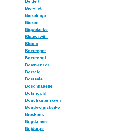
Beldert
Biervliet
Biezelinge
Biezen
Biggekerke
Blauwewijk
Bloois
Boerengat
Boerenhol
Bommenede
Borsele
Borssele
Boschkapelle
Botshoofd
Bouchauterhaven
Boudewijnskerke
Breskens
Brigdamme
Brijdorpe