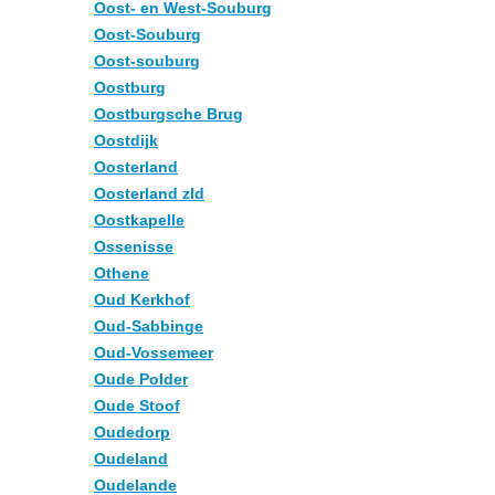
Oost- en West-Souburg
Oost-Souburg
Oost-souburg
Oostburg
Oostburgsche Brug
Oostdijk
Oosterland
Oosterland zld
Oostkapelle
Ossenisse
Othene
Oud Kerkhof
Oud-Sabbinge
Oud-Vossemeer
Oude Polder
Oude Stoof
Oudedorp
Oudeland
Oudelande