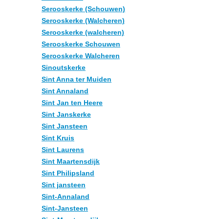
Serooskerke (Schouwen)
Serooskerke (Walcheren)
Serooskerke (walcheren)
Serooskerke Schouwen
Serooskerke Walcheren
Sinoutskerke
Sint Anna ter Muiden
Sint Annaland
Sint Jan ten Heere
Sint Janskerke
Sint Jansteen
Sint Kruis
Sint Laurens
Sint Maartensdijk
Sint Philipsland
Sint jansteen
Sint-Annaland
Sint-Jansteen