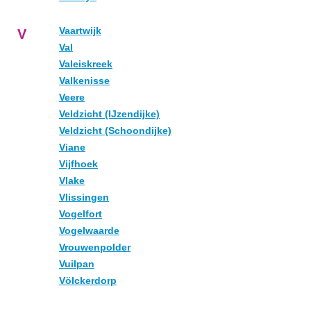
Vaartwijk
V
Val
Valeiskreek
Valkenisse
Veere
Veldzicht (IJzendijke)
Veldzicht (Schoondijke)
Viane
Vijfhoek
Vlake
Vlissingen
Vogelfort
Vogelwaarde
Vrouwenpolder
Vuilpan
Völckerdorp