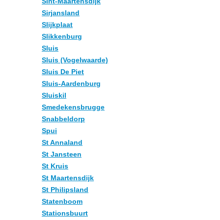
Sint-Maartensdijk
Sirjansland
Slijkplaat
Slikkenburg
Sluis
Sluis (Vogelwaarde)
Sluis De Piet
Sluis-Aardenburg
Sluiskil
Smedekensbrugge
Snabbeldorp
Spui
St Annaland
St Jansteen
St Kruis
St Maartensdijk
St Philipsland
Statenboom
Stationsbuurt