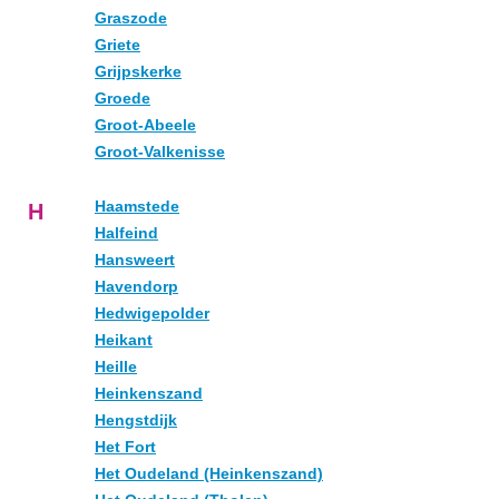
Graszode
Griete
Grijpskerke
Groede
Groot-Abeele
Groot-Valkenisse
Haamstede
H
Halfeind
Hansweert
Havendorp
Hedwigepolder
Heikant
Heille
Heinkenszand
Hengstdijk
Het Fort
Het Oudeland (Heinkenszand)