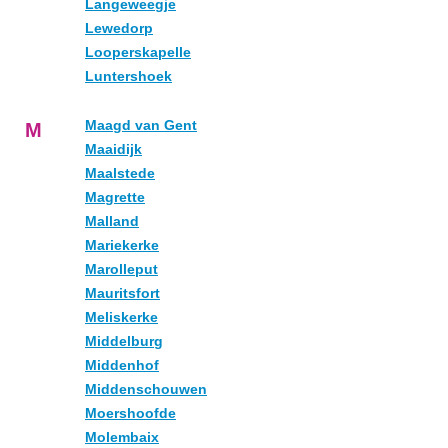
Langeweegje
Lewedorp
Looperskapelle
Luntershoek
Maagd van Gent
M
Maaidijk
Maalstede
Magrette
Malland
Mariekerke
Marolleput
Mauritsfort
Meliskerke
Middelburg
Middenhof
Middenschouwen
Moershoofde
Molembaix