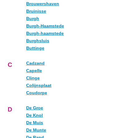
Brouwershaven
Bruinisse
Burgh
Burgh-Haamstede
Burgh-haamstede
Burghsluis
Buttinge
Cadzand
C
Capelle
Clinge
Colijnsplaat
Coudorpe
De Groe
D
De Knol
De Muis
De Munte
De Rand