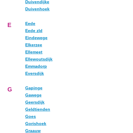
Duivendijke
Duivenhoek
Eede
E
Eede zld
Eindewege
Elkerzee
Ellemeet
Ellewoutsdijk
Emmadorp
Eversdijk
Gapinge
G
Gawege
Geersdijk
Geldtienden
Goes
Gorishoek
Graauw