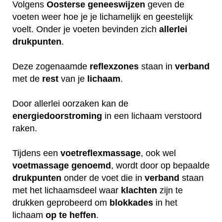
Volgens
Oosterse
geneeswijzen
geven de
voeten weer hoe je je lichamelijk en geestelijk
voelt. Onder je voeten bevinden zich
allerlei
drukpunten
.
Deze zogenaamde
reflexzones
staan in
verband
met de
rest
van je
lichaam
.
Door allerlei oorzaken kan de
energiedoorstroming
in een lichaam verstoord
raken.
Tijdens een
voetreflexmassage
, ook wel
voetmassage
genoemd
, wordt door op bepaalde
drukpunten
onder de voet die in
verband
staan
met het lichaamsdeel waar
klachten
zijn te
drukken geprobeerd om
blokkades
in het
lichaam
op
te
heffen
.