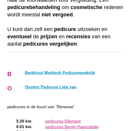
naar de voorwaarden voor vergoeding. Een
pedicurebehandeling
om
cosmetische
redenen
wordt meestal
niet
vergoed
.
U kunt dan zelf een
pedicure
uitzoeken en
eventueel
de
prijzen
en
recensies
van een
aantal
pedicures
vergelijken
.
Berkhout Medisch Pedicurepraktijk
B
Oosten Pedicure Lida van
O
pedicures in de buurt van "Renesse"
3.20 km
pedicures Ellemeet
4.01 km
pedicures Burgh-Haamstede