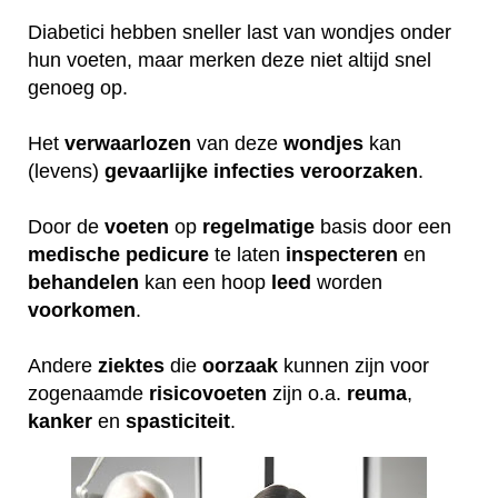
Diabetici hebben sneller last van wondjes onder
hun voeten, maar merken deze niet altijd snel
genoeg op.
Het
verwaarlozen
van deze
wondjes
kan
(levens)
gevaarlijke
infecties
veroorzaken
.
Door de
voeten
op
regelmatige
basis door een
medische
pedicure
te laten
inspecteren
en
behandelen
kan een hoop
leed
worden
voorkomen
.
Andere
ziektes
die
oorzaak
kunnen zijn voor
zogenaamde
risicovoeten
zijn o.a.
reuma
,
kanker
en
spasticiteit
.