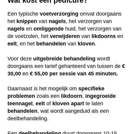
Wat kost een pedicure?
Een typische
voetverzorging
omvat doorgaans
het
knippen
van
nagels
, het verzorgen van
nagels
en
omliggende
huid, het verzorgen van
de voetzolen, het
verwijderen
van
likdoorns
en
eelt
, en het
behandelen
van
kloven
.
Voor deze
uitgebreide
behandeling
wordt
doorgaans een tarief gehanteerd van tussen de
€
30,00
en
€ 55,00 per sessie van 45 minuten.
Daarnaast is het mogelijk om
specifieke
problemen
zoals een
likdoorn
,
ingegroeide
teennagel
,
eelt
of
kloven
apart
te laten
behandelen
, wat wordt aangeduid als een
deelbehandeling.
Een
deelbehandeling
duurt doorgaans 10-15