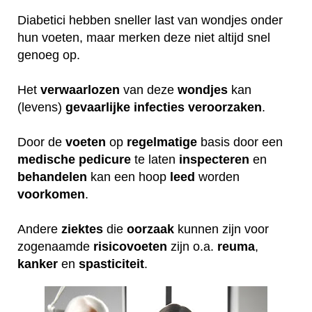
Diabetici hebben sneller last van wondjes onder
hun voeten, maar merken deze niet altijd snel
genoeg op.
Het
verwaarlozen
van deze
wondjes
kan
(levens)
gevaarlijke
infecties
veroorzaken
.
Door de
voeten
op
regelmatige
basis door een
medische
pedicure
te laten
inspecteren
en
behandelen
kan een hoop
leed
worden
voorkomen
.
Andere
ziektes
die
oorzaak
kunnen zijn voor
zogenaamde
risicovoeten
zijn o.a.
reuma
,
kanker
en
spasticiteit
.