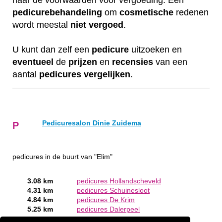
naar de voorwaarden voor vergoeding. Een
pedicurebehandeling
om
cosmetische
redenen
wordt meestal
niet
vergoed
.
U kunt dan zelf een
pedicure
uitzoeken en
eventueel
de
prijzen
en
recensies
van een
aantal
pedicures
vergelijken
.
Pedicuresalon Dinie Zuidema
P
pedicures in de buurt van "Elim"
3.08 km
pedicures Hollandscheveld
4.31 km
pedicures Schuinesloot
4.84 km
pedicures De Krim
5.25 km
pedicures Dalerpeel