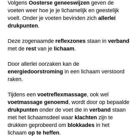
Volgens
Oosterse
geneeswijzen
geven de
voeten weer hoe je je lichamelijk en geestelijk
voelt. Onder je voeten bevinden zich
allerlei
drukpunten
.
Deze zogenaamde
reflexzones
staan in
verband
met de
rest
van je
lichaam
.
Door allerlei oorzaken kan de
energiedoorstroming
in een lichaam verstoord
raken.
Tijdens een
voetreflexmassage
, ook wel
voetmassage
genoemd
, wordt door op bepaalde
drukpunten
onder de voet die in
verband
staan
met het lichaamsdeel waar
klachten
zijn te
drukken geprobeerd om
blokkades
in het
lichaam
op
te
heffen
.