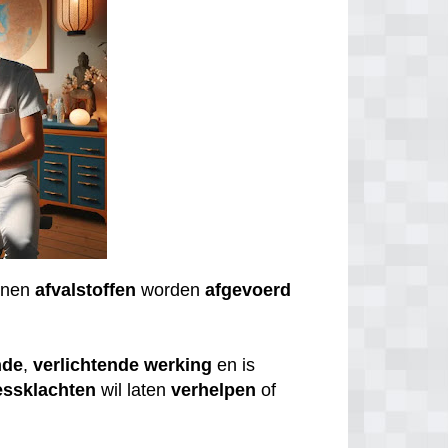
nnen
afvalstoffen
worden
afgevoerd
nde
,
verlichtende
werking
en is
essklachten
wil laten
verhelpen
of