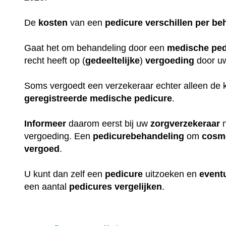
De
kosten
van een
pedicure
verschillen
per
be
Gaat het om behandeling door een
medische
ped
recht heeft op (
gedeeltelijke
)
vergoeding
door 
Soms vergoedt een verzekeraar echter alleen de 
geregistreerde
medische
pedicure
.
Informeer
daarom eerst bij uw
zorgverzekeraar
n
vergoeding. Een
pedicurebehandeling
om
cosm
vergoed
.
U kunt dan zelf een
pedicure
uitzoeken en
event
een aantal
pedicures
vergelijken
.