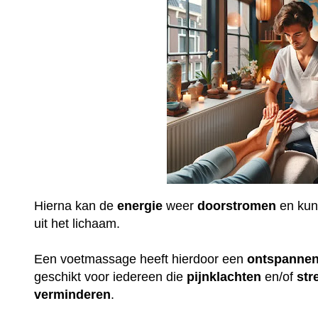
Hierna kan de
energie
weer
doorstromen
en ku
uit het lichaam.
Een voetmassage heeft hierdoor een
ontspanne
geschikt voor iedereen die
pijnklachten
en/of
str
verminderen
.