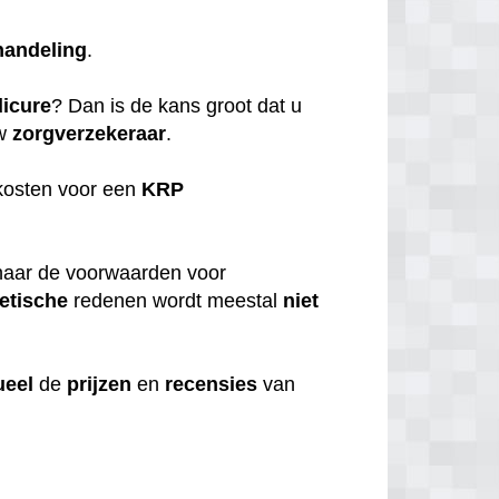
handeling
.
icure
? Dan is de kans groot dat u
uw
zorgverzekeraar
.
kosten voor een
KRP
aar de voorwaarden voor
etische
redenen wordt meestal
niet
ueel
de
prijzen
en
recensies
van