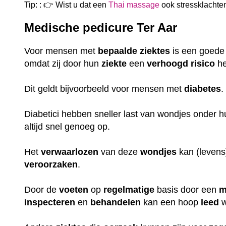
Tip: : 👉 Wist u dat een
Thai massage
ook
stressklachte
Medische pedicure Ter Aar
Voor mensen met
bepaalde
ziektes
is een goed
omdat zij door hun
ziekte
een
verhoogd
risico
he
Dit geldt bijvoorbeeld voor mensen met
diabetes
Diabetici hebben sneller last van wondjes onder 
altijd snel genoeg op.
Het
verwaarlozen
van deze
wondjes
kan (leven
veroorzaken
.
Door de
voeten
op
regelmatige
basis door een
m
inspecteren
en
behandelen
kan een hoop
leed
w