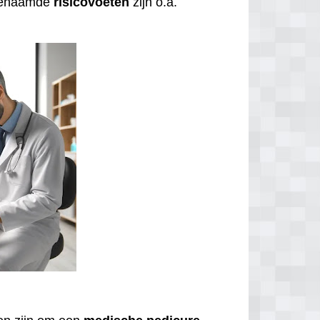
ogenaamde
risicovoeten
zijn o.a.