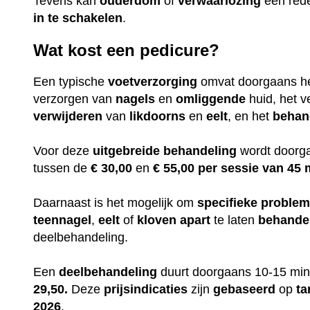
Tevens kan
ouderdom
of
verwaarlozing
een red
in te
schakelen
.
Wat kost een pedicure?
Een typische
voetverzorging
omvat doorgaans h
verzorgen van
nagels
en
omliggende
huid, het v
verwijderen
van
likdoorns
en
eelt
, en het
behan
Voor deze
uitgebreide
behandeling
wordt doorga
tussen de
€ 30,00
en
€ 55,00 per sessie van 45 
Daarnaast is het mogelijk om
specifieke
proble
teennagel
,
eelt
of
kloven
apart
te laten
behande
deelbehandeling.
Een
deelbehandeling
duurt doorgaans 10-15 min
29,50.
Deze
prijsindicaties
zijn
gebaseerd
op
ta
2026
.