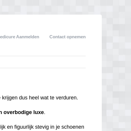
edicure Aanmelden
Contact opnemen
krijgen dus heel wat te verduren.
n
overbodige
luxe
.
jk en figuurlijk stevig in je schoenen