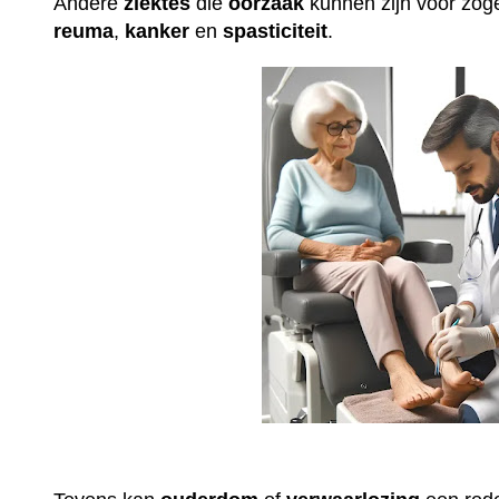
Andere
ziektes
die
oorzaak
kunnen zijn voor z
reuma
,
kanker
en
spasticiteit
.