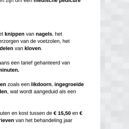
en zijn om een
medische
pedicure
et
knippen
van
nagels
, het
erzorgen van de voetzolen, het
delen
van
kloven
.
ans een tarief gehanteerd van
minuten.
men
zoals een
likdoorn
,
ingegroeide
len
, wat wordt aangeduid als een
uten en kost tussen de
€ 15,50
en
€
rieven
van het behandeling jaar