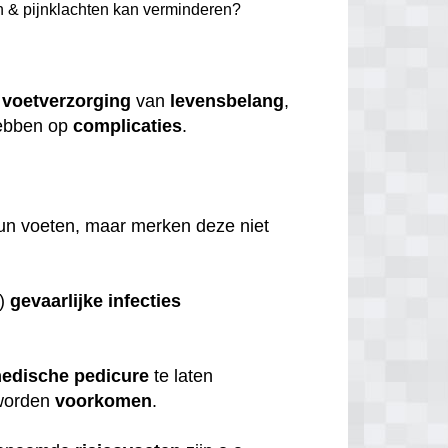
n & pijnklachten kan verminderen?
e
voetverzorging
van
levensbelang
,
bben op
complicaties
.
.
hun voeten, maar merken deze niet
s)
gevaarlijke
infecties
edische
pedicure
te laten
orden
voorkomen
.