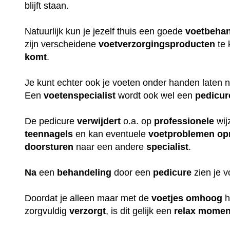
blijft staan.
Natuurlijk kun je jezelf thuis een goede
voetbehan
zijn verscheidene
voetverzorgingsproducten
te 
komt
.
Je kunt echter ook je voeten onder handen laten
Een
voetenspecialist
wordt ook wel een
pedicur
De pedicure
verwijdert
o.a. op
professionele
wij
teennagels
en kan eventuele
voetproblemen
op
doorsturen
naar een andere
specialist
.
Na
een
behandeling
door een
pedicure
zien je 
Doordat je alleen maar met de
voetjes
omhoog
h
zorgvuldig
verzorgt
, is dit gelijk een
relax
momen