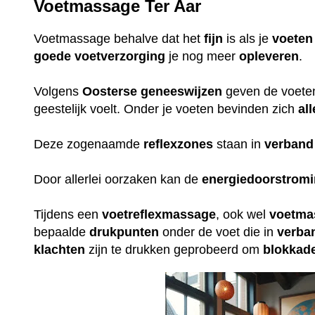
Voetmassage Ter Aar
Voetmassage behalve dat het
fijn
is als je
voeten
goede
voetverzorging
je nog meer
opleveren
.
Volgens
Oosterse
geneeswijzen
geven de voeten 
geestelijk voelt. Onder je voeten bevinden zich
all
Deze zogenaamde
reflexzones
staan in
verband
Door allerlei oorzaken kan de
energiedoorstrom
Tijdens een
voetreflexmassage
, ook wel
voetma
bepaalde
drukpunten
onder de voet die in
verba
klachten
zijn te drukken geprobeerd om
blokkad