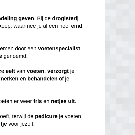
deling
geven
. Bij de
drogisterij
koop, waarmee je al een heel
eind
 nemen door een
voetenspecialist
.
e
genoemd.
ze
eelt
van
voeten
,
verzorgt
je
merken
en
behandelen
of je
voeten er weer
fris
en
netjes
uit
.
oeft, terwijl de
pedicure
je voeten
tje
voor jezelf.