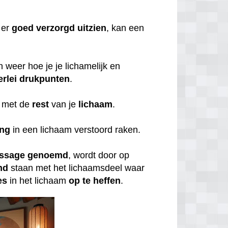
er
goed
verzorgd
uitzien
, kan een
weer hoe je je lichamelijk en
erlei
drukpunten
.
met de
rest
van je
lichaam
.
ing
in een lichaam verstoord raken.
ssage
genoemd
, wordt door op
nd
staan met het lichaamsdeel waar
es
in het lichaam
op
te
heffen
.