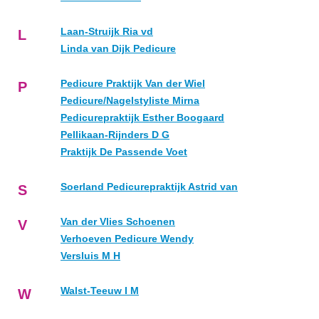
Laan-Struijk Ria vd
L
Linda van Dijk Pedicure
Pedicure Praktijk Van der Wiel
P
Pedicure/Nagelstyliste Mirna
Pedicurepraktijk Esther Boogaard
Pellikaan-Rijnders D G
Praktijk De Passende Voet
Soerland Pedicurepraktijk Astrid van
S
Van der Vlies Schoenen
V
Verhoeven Pedicure Wendy
Versluis M H
Walst-Teeuw I M
W