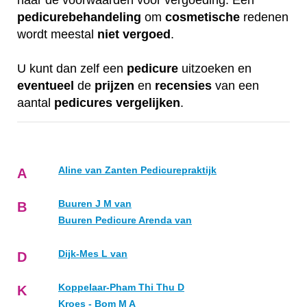
naar de voorwaarden voor vergoeding. Een
pedicurebehandeling
om
cosmetische
redenen
wordt meestal
niet
vergoed
.
U kunt dan zelf een
pedicure
uitzoeken en
eventueel
de
prijzen
en
recensies
van een
aantal
pedicures
vergelijken
.
Aline van Zanten Pedicurepraktijk
A
Buuren J M van
B
Buuren Pedicure Arenda van
Dijk-Mes L van
D
Koppelaar-Pham Thi Thu D
K
Kroes - Bom M A