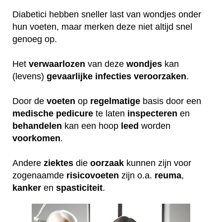
Diabetici hebben sneller last van wondjes onder
hun voeten, maar merken deze niet altijd snel
genoeg op.
Het
verwaarlozen
van deze
wondjes
kan
(levens)
gevaarlijke
infecties
veroorzaken
.
Door de
voeten
op
regelmatige
basis door een
medische
pedicure
te laten
inspecteren
en
behandelen
kan een hoop
leed
worden
voorkomen
.
Andere
ziektes
die
oorzaak
kunnen zijn voor
zogenaamde
risicovoeten
zijn o.a.
reuma
,
kanker
en
spasticiteit
.