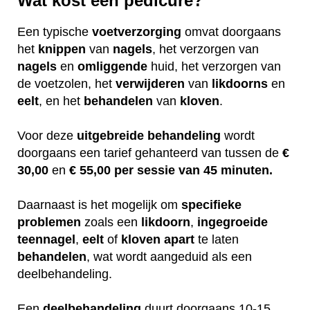
Wat kost een pedicure?
Een typische
voetverzorging
omvat doorgaans
het
knippen
van
nagels
, het verzorgen van
nagels
en
omliggende
huid, het verzorgen van
de voetzolen, het
verwijderen
van
likdoorns
en
eelt
, en het
behandelen
van
kloven
.
Voor deze
uitgebreide
behandeling
wordt
doorgaans een tarief gehanteerd van tussen de
€
30,00
en
€ 55,00 per sessie van 45 minuten.
Daarnaast is het mogelijk om
specifieke
problemen
zoals een
likdoorn
,
ingegroeide
teennagel
,
eelt
of
kloven
apart
te laten
behandelen
, wat wordt aangeduid als een
deelbehandeling.
Een
deelbehandeling
duurt doorgaans 10-15