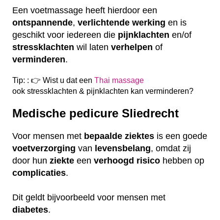
Een voetmassage heeft hierdoor een
ontspannende
,
verlichtende
werking
en is
geschikt voor iedereen die
pijnklachten
en/of
stressklachten
wil laten
verhelpen
of
verminderen
.
Tip: : 👉 Wist u dat een
Thai massage
ook
stressklachten & pijnklachten kan verminderen?
Medische pedicure Sliedrecht
Voor mensen met
bepaalde
ziektes
is een goede
voetverzorging
van
levensbelang
, omdat zij
door hun
ziekte
een
verhoogd
risico
hebben op
complicaties
.
Dit geldt bijvoorbeeld voor mensen met
diabetes
.