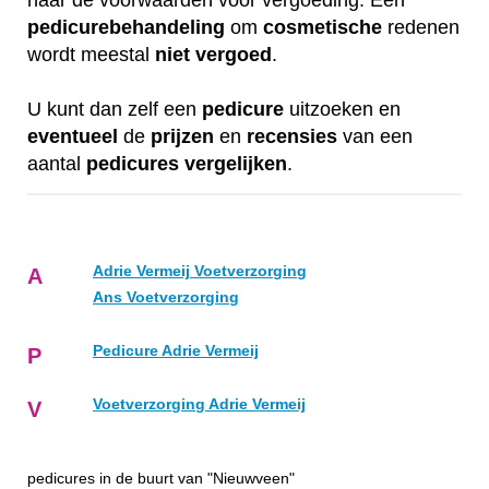
naar de voorwaarden voor vergoeding. Een
pedicurebehandeling
om
cosmetische
redenen
wordt meestal
niet
vergoed
.
U kunt dan zelf een
pedicure
uitzoeken en
eventueel
de
prijzen
en
recensies
van een
aantal
pedicures
vergelijken
.
Adrie Vermeij Voetverzorging
A
Ans Voetverzorging
Pedicure Adrie Vermeij
P
Voetverzorging Adrie Vermeij
V
pedicures in de buurt van "Nieuwveen"