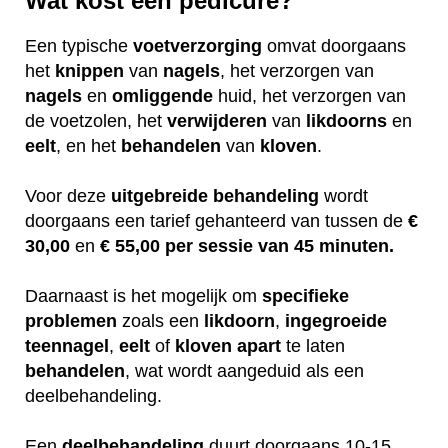
Wat kost een pedicure?
Een typische
voetverzorging
omvat doorgaans
het
knippen
van
nagels
, het verzorgen van
nagels
en
omliggende
huid, het verzorgen van
de voetzolen, het
verwijderen
van
likdoorns
en
eelt
, en het
behandelen
van
kloven
.
Voor deze
uitgebreide
behandeling
wordt
doorgaans een tarief gehanteerd van tussen de
€
30,00
en
€ 55,00 per sessie van 45 minuten.
Daarnaast is het mogelijk om
specifieke
problemen
zoals een
likdoorn
,
ingegroeide
teennagel
,
eelt
of
kloven
apart
te laten
behandelen
, wat wordt aangeduid als een
deelbehandeling.
Een
deelbehandeling
duurt doorgaans 10-15