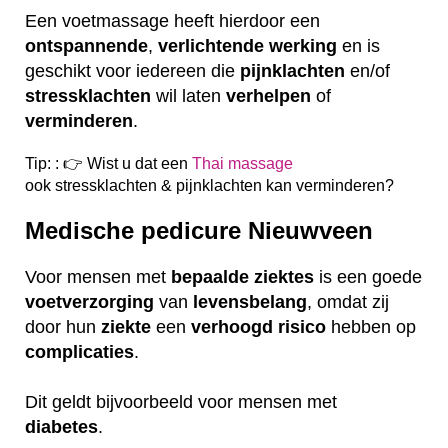
Een voetmassage heeft hierdoor een
ontspannende
,
verlichtende
werking
en is
geschikt voor iedereen die
pijnklachten
en/of
stressklachten
wil laten
verhelpen
of
verminderen
.
Tip: : 👉 Wist u dat een
Thai massage
ook
stressklachten & pijnklachten kan verminderen?
Medische pedicure Nieuwveen
Voor mensen met
bepaalde
ziektes
is een goede
voetverzorging
van
levensbelang
, omdat zij
door hun
ziekte
een
verhoogd
risico
hebben op
complicaties
.
Dit geldt bijvoorbeeld voor mensen met
diabetes
.