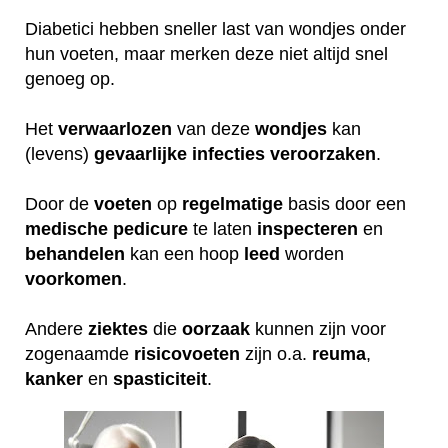
Diabetici hebben sneller last van wondjes onder
hun voeten, maar merken deze niet altijd snel
genoeg op.
Het
verwaarlozen
van deze
wondjes
kan
(levens)
gevaarlijke
infecties
veroorzaken
.
Door de
voeten
op
regelmatige
basis door een
medische
pedicure
te laten
inspecteren
en
behandelen
kan een hoop
leed
worden
voorkomen
.
Andere
ziektes
die
oorzaak
kunnen zijn voor
zogenaamde
risicovoeten
zijn o.a.
reuma
,
kanker
en
spasticiteit
.