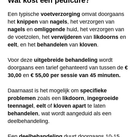
Wat kost een pedicure?
Een typische
voetverzorging
omvat doorgaans
het
knippen
van
nagels
, het verzorgen van
nagels
en
omliggende
huid, het verzorgen van
de voetzolen, het
verwijderen
van
likdoorns
en
eelt
, en het
behandelen
van
kloven
.
Voor deze
uitgebreide
behandeling
wordt
doorgaans een tarief gehanteerd van tussen de
€
30,00
en
€ 55,00 per sessie van 45 minuten.
Daarnaast is het mogelijk om
specifieke
problemen
zoals een
likdoorn
,
ingegroeide
teennagel
,
eelt
of
kloven
apart
te laten
behandelen
, wat wordt aangeduid als een
deelbehandeling.
Een
deelbehandeling
duurt doorgaans 10-15