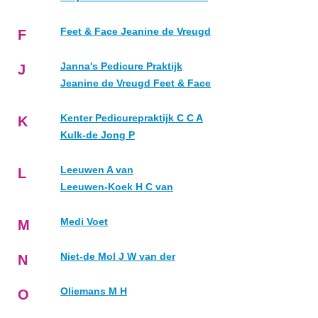
Feet & Face Jeanine de Vreugd
F
Janna's Pedicure Praktijk
J
Jeanine de Vreugd Feet & Face
Kenter Pedicurepraktijk C C A
K
Kulk-de Jong P
Leeuwen A van
L
Leeuwen-Koek H C van
Medi Voet
M
Niet-de Mol J W van der
N
Oliemans M H
O