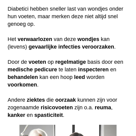
Diabetici hebben sneller last van wondjes onder
hun voeten, maar merken deze niet altijd snel
genoeg op.
Het
verwaarlozen
van deze
wondjes
kan
(levens)
gevaarlijke
infecties
veroorzaken
.
Door de
voeten
op
regelmatige
basis door een
medische
pedicure
te laten
inspecteren
en
behandelen
kan een hoop
leed
worden
voorkomen
.
Andere
ziektes
die
oorzaak
kunnen zijn voor
zogenaamde
risicovoeten
zijn o.a.
reuma
,
kanker
en
spasticiteit
.