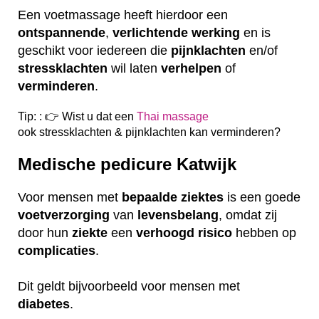
Een voetmassage heeft hierdoor een
ontspannende
,
verlichtende
werking
en is
geschikt voor iedereen die
pijnklachten
en/of
stressklachten
wil laten
verhelpen
of
verminderen
.
Tip: : 👉 Wist u dat een
Thai massage
ook
stressklachten & pijnklachten kan verminderen?
Medische pedicure Katwijk
Voor mensen met
bepaalde
ziektes
is een goede
voetverzorging
van
levensbelang
, omdat zij
door hun
ziekte
een
verhoogd
risico
hebben op
complicaties
.
Dit geldt bijvoorbeeld voor mensen met
diabetes
.