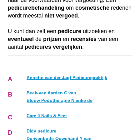
naar de voorwaarden voor vergoeding. Een
pedicurebehandeling
om
cosmetische
redenen
wordt meestal
niet
vergoed
.
U kunt dan zelf een
pedicure
uitzoeken en
eventueel
de
prijzen
en
recensies
van een
aantal
pedicures
vergelijken
.
Annette van der Jagt Pedicurepraktijk
A
Beek-van Aarden C van
B
Blouw Podotherapie Nienke de
Care 4 Nails & Feet
C
Didy pedicure
D
Duijvenbode-Ouwehand Y van