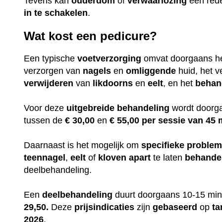
Tevens kan
ouderdom
of
verwaarlozing
een red
in te
schakelen
.
Wat kost een pedicure?
Een typische
voetverzorging
omvat doorgaans h
verzorgen van
nagels
en
omliggende
huid, het v
verwijderen
van
likdoorns
en
eelt
, en het
behan
Voor deze
uitgebreide
behandeling
wordt doorga
tussen de
€ 30,00
en
€ 55,00 per sessie van 45 
Daarnaast is het mogelijk om
specifieke
proble
teennagel
,
eelt
of
kloven
apart
te laten
behande
deelbehandeling.
Een
deelbehandeling
duurt doorgaans 10-15 min
29,50.
Deze
prijsindicaties
zijn
gebaseerd
op
ta
2026
.