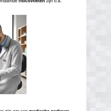
ogenaamde
risicovoeten
zijn o.a.