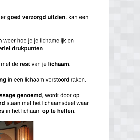
er
goed
verzorgd
uitzien
, kan een
weer hoe je je lichamelijk en
erlei
drukpunten
.
met de
rest
van je
lichaam
.
ing
in een lichaam verstoord raken.
ssage
genoemd
, wordt door op
nd
staan met het lichaamsdeel waar
es
in het lichaam
op
te
heffen
.