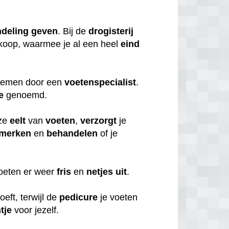
deling
geven
. Bij de
drogisterij
koop, waarmee je al een heel
eind
 nemen door een
voetenspecialist
.
e
genoemd.
ze
eelt
van
voeten
,
verzorgt
je
merken
en
behandelen
of je
voeten er weer
fris
en
netjes
uit
.
oeft, terwijl de
pedicure
je voeten
tje
voor jezelf.