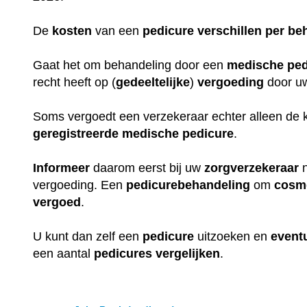
De
kosten
van een
pedicure
verschillen
per
be
Gaat het om behandeling door een
medische
ped
recht heeft op (
gedeeltelijke
)
vergoeding
door 
Soms vergoedt een verzekeraar echter alleen de 
geregistreerde
medische
pedicure
.
Informeer
daarom eerst bij uw
zorgverzekeraar
n
vergoeding. Een
pedicurebehandeling
om
cosm
vergoed
.
U kunt dan zelf een
pedicure
uitzoeken en
event
een aantal
pedicures
vergelijken
.