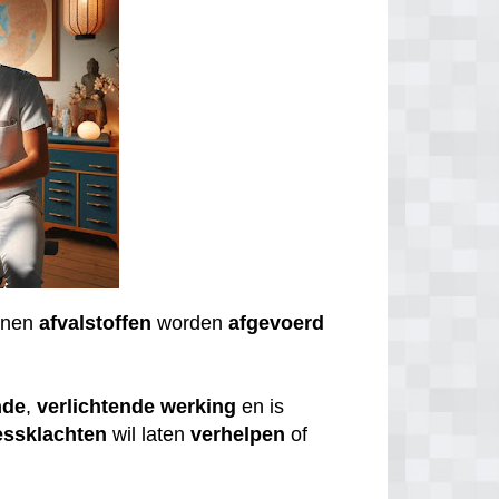
nnen
afvalstoffen
worden
afgevoerd
nde
,
verlichtende
werking
en is
essklachten
wil laten
verhelpen
of