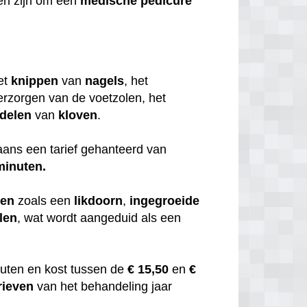
en zijn om een
medische
pedicure
et
knippen
van
nagels
, het
erzorgen van de voetzolen, het
delen
van
kloven
.
ans een tarief gehanteerd van
minuten.
men
zoals een
likdoorn
,
ingegroeide
len
, wat wordt aangeduid als een
uten en kost tussen de
€ 15,50
en
€
rieven
van het behandeling jaar