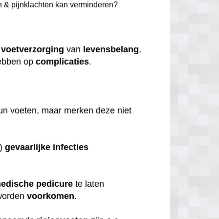
n & pijnklachten kan verminderen?
e
voetverzorging
van
levensbelang
,
bben op
complicaties
.
.
hun voeten, maar merken deze niet
s)
gevaarlijke
infecties
edische
pedicure
te laten
orden
voorkomen
.