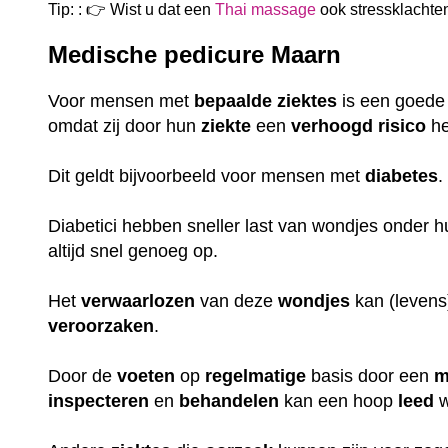
Tip: : 👉 Wist u dat een
Thai massage
ook
stressklachte
Medische pedicure Maarn
Voor mensen met
bepaalde
ziektes
is een goed
omdat zij door hun
ziekte
een
verhoogd
risico
he
Dit geldt bijvoorbeeld voor mensen met
diabetes
Diabetici hebben sneller last van wondjes onder 
altijd snel genoeg op.
Het
verwaarlozen
van deze
wondjes
kan (leven
veroorzaken
.
Door de
voeten
op
regelmatige
basis door een
m
inspecteren
en
behandelen
kan een hoop
leed
w