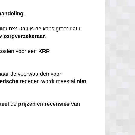
handeling
.
icure
? Dan is de kans groot dat u
uw
zorgverzekeraar
.
kosten voor een
KRP
aar de voorwaarden voor
etische
redenen wordt meestal
niet
ueel
de
prijzen
en
recensies
van