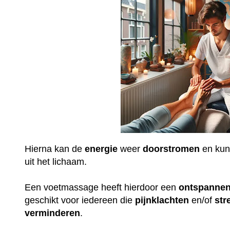
Hierna kan de
energie
weer
doorstromen
en ku
uit het lichaam.
Een voetmassage heeft hierdoor een
ontspanne
geschikt voor iedereen die
pijnklachten
en/of
str
verminderen
.