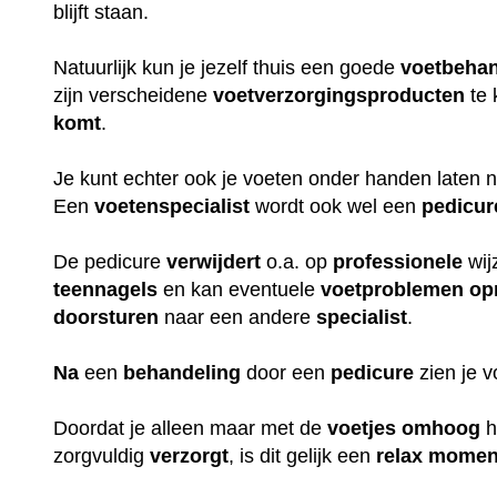
blijft staan.
Natuurlijk kun je jezelf thuis een goede
voetbehan
zijn verscheidene
voetverzorgingsproducten
te 
komt
.
Je kunt echter ook je voeten onder handen laten
Een
voetenspecialist
wordt ook wel een
pedicur
De pedicure
verwijdert
o.a. op
professionele
wij
teennagels
en kan eventuele
voetproblemen
op
doorsturen
naar een andere
specialist
.
Na
een
behandeling
door een
pedicure
zien je 
Doordat je alleen maar met de
voetjes
omhoog
h
zorgvuldig
verzorgt
, is dit gelijk een
relax
momen