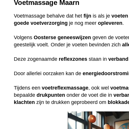
Voetmassage Maarn
Voetmassage behalve dat het
fijn
is als je
voeten
goede
voetverzorging
je nog meer
opleveren
.
Volgens
Oosterse
geneeswijzen
geven de voeten 
geestelijk voelt. Onder je voeten bevinden zich
all
Deze zogenaamde
reflexzones
staan in
verband
Door allerlei oorzaken kan de
energiedoorstrom
Tijdens een
voetreflexmassage
, ook wel
voetma
bepaalde
drukpunten
onder de voet die in
verba
klachten
zijn te drukken geprobeerd om
blokkad