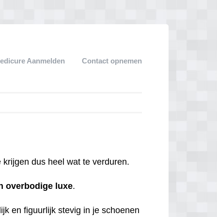
edicure Aanmelden
Contact opnemen
krijgen dus heel wat te verduren.
n
overbodige
luxe
.
jk en figuurlijk stevig in je schoenen