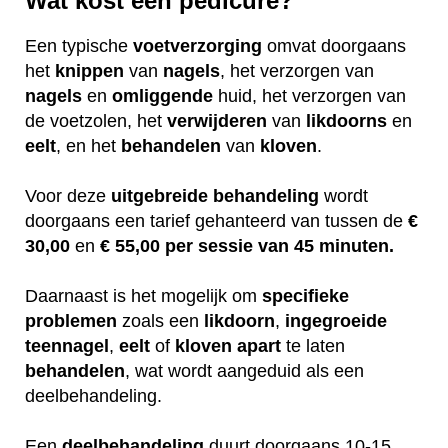
Wat kost een pedicure?
Een typische
voetverzorging
omvat doorgaans
het
knippen
van
nagels
, het verzorgen van
nagels
en
omliggende
huid, het verzorgen van
de voetzolen, het
verwijderen
van
likdoorns
en
eelt
, en het
behandelen
van
kloven
.
Voor deze
uitgebreide
behandeling
wordt
doorgaans een tarief gehanteerd van tussen de
€
30,00
en
€ 55,00 per sessie van 45 minuten.
Daarnaast is het mogelijk om
specifieke
problemen
zoals een
likdoorn
,
ingegroeide
teennagel
,
eelt
of
kloven
apart
te laten
behandelen
, wat wordt aangeduid als een
deelbehandeling.
Een
deelbehandeling
duurt doorgaans 10-15