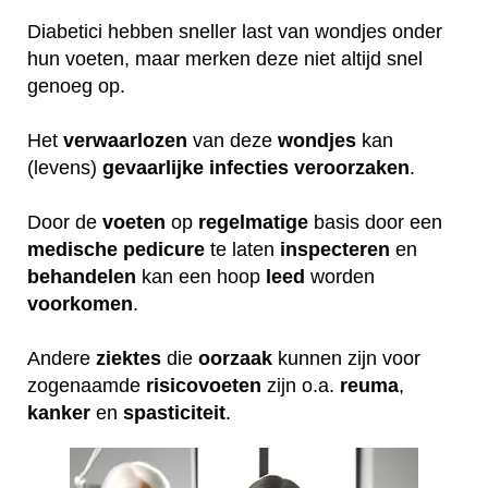
Diabetici hebben sneller last van wondjes onder
hun voeten, maar merken deze niet altijd snel
genoeg op.
Het
verwaarlozen
van deze
wondjes
kan
(levens)
gevaarlijke
infecties
veroorzaken
.
Door de
voeten
op
regelmatige
basis door een
medische
pedicure
te laten
inspecteren
en
behandelen
kan een hoop
leed
worden
voorkomen
.
Andere
ziektes
die
oorzaak
kunnen zijn voor
zogenaamde
risicovoeten
zijn o.a.
reuma
,
kanker
en
spasticiteit
.