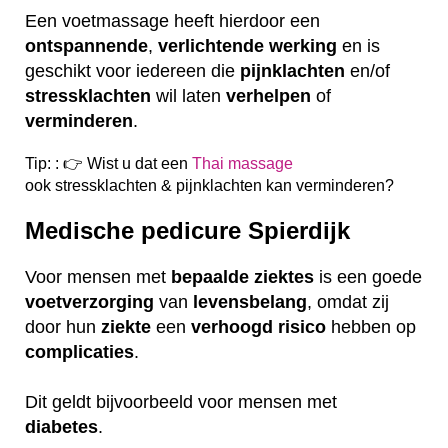
Een voetmassage heeft hierdoor een
ontspannende
,
verlichtende
werking
en is
geschikt voor iedereen die
pijnklachten
en/of
stressklachten
wil laten
verhelpen
of
verminderen
.
Tip: : 👉 Wist u dat een
Thai massage
ook
stressklachten & pijnklachten kan verminderen?
Medische pedicure Spierdijk
Voor mensen met
bepaalde
ziektes
is een goede
voetverzorging
van
levensbelang
, omdat zij
door hun
ziekte
een
verhoogd
risico
hebben op
complicaties
.
Dit geldt bijvoorbeeld voor mensen met
diabetes
.