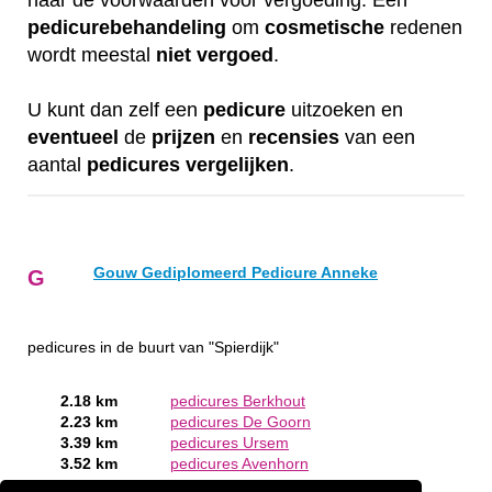
naar de voorwaarden voor vergoeding. Een
pedicurebehandeling
om
cosmetische
redenen
wordt meestal
niet
vergoed
.
U kunt dan zelf een
pedicure
uitzoeken en
eventueel
de
prijzen
en
recensies
van een
aantal
pedicures
vergelijken
.
Gouw Gediplomeerd Pedicure Anneke
G
pedicures in de buurt van "Spierdijk"
2.18 km
pedicures Berkhout
2.23 km
pedicures De Goorn
3.39 km
pedicures Ursem
3.52 km
pedicures Avenhorn