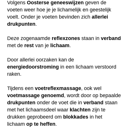
Volgens
Oosterse
geneeswijzen
geven de
voeten weer hoe je je lichamelijk en geestelijk
voelt. Onder je voeten bevinden zich
allerlei
drukpunten
.
Deze zogenaamde
reflexzones
staan in
verband
met de
rest
van je
lichaam
.
Door allerlei oorzaken kan de
energiedoorstroming
in een lichaam verstoord
raken.
Tijdens een
voetreflexmassage
, ook wel
voetmassage
genoemd
, wordt door op bepaalde
drukpunten
onder de voet die in
verband
staan
met het lichaamsdeel waar
klachten
zijn te
drukken geprobeerd om
blokkades
in het
lichaam
op
te
heffen
.