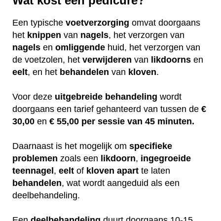
Wat kost een pedicure?
Een typische
voetverzorging
omvat doorgaans
het
knippen
van
nagels
, het verzorgen van
nagels
en
omliggende
huid, het verzorgen van
de voetzolen, het
verwijderen
van
likdoorns
en
eelt
, en het
behandelen
van
kloven
.
Voor deze
uitgebreide
behandeling
wordt
doorgaans een tarief gehanteerd van tussen de
€
30,00
en
€ 55,00 per sessie van 45 minuten.
Daarnaast is het mogelijk om
specifieke
problemen
zoals een
likdoorn
,
ingegroeide
teennagel
,
eelt
of
kloven
apart
te laten
behandelen
, wat wordt aangeduid als een
deelbehandeling.
Een
deelbehandeling
duurt doorgaans 10-15