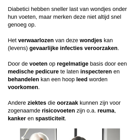
Diabetici hebben sneller last van wondjes onder
hun voeten, maar merken deze niet altijd snel
genoeg op.
Het
verwaarlozen
van deze
wondjes
kan
(levens)
gevaarlijke
infecties
veroorzaken
.
Door de
voeten
op
regelmatige
basis door een
medische
pedicure
te laten
inspecteren
en
behandelen
kan een hoop
leed
worden
voorkomen
.
Andere
ziektes
die
oorzaak
kunnen zijn voor
zogenaamde
risicovoeten
zijn o.a.
reuma
,
kanker
en
spasticiteit
.