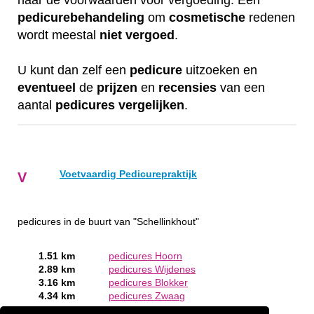
naar de voorwaarden voor vergoeding. Een
pedicurebehandeling
om
cosmetische
redenen
wordt meestal
niet
vergoed
.
U kunt dan zelf een
pedicure
uitzoeken en
eventueel
de
prijzen
en
recensies
van een
aantal
pedicures
vergelijken
.
Voetvaardig Pedicurepraktijk
V
pedicures in de buurt van "Schellinkhout"
1.51 km
pedicures Hoorn
2.89 km
pedicures Wijdenes
3.16 km
pedicures Blokker
4.34 km
pedicures Zwaag