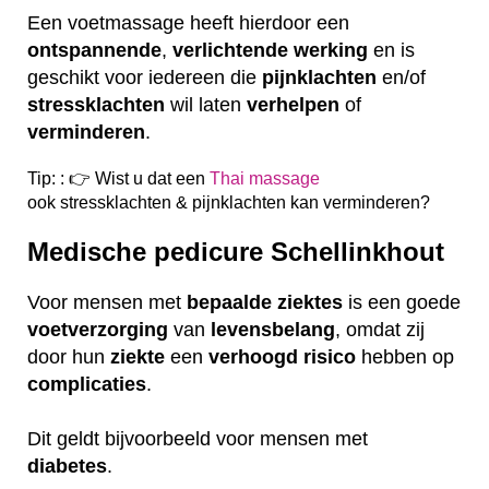
Een voetmassage heeft hierdoor een
ontspannende
,
verlichtende
werking
en is
geschikt voor iedereen die
pijnklachten
en/of
stressklachten
wil laten
verhelpen
of
verminderen
.
Tip: : 👉 Wist u dat een
Thai massage
ook
stressklachten & pijnklachten kan verminderen?
Medische pedicure Schellinkhout
Voor mensen met
bepaalde
ziektes
is een goede
voetverzorging
van
levensbelang
, omdat zij
door hun
ziekte
een
verhoogd
risico
hebben op
complicaties
.
Dit geldt bijvoorbeeld voor mensen met
diabetes
.