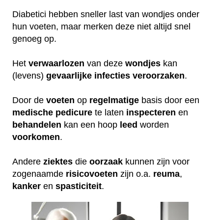
Diabetici hebben sneller last van wondjes onder
hun voeten, maar merken deze niet altijd snel
genoeg op.
Het
verwaarlozen
van deze
wondjes
kan
(levens)
gevaarlijke
infecties
veroorzaken
.
Door de
voeten
op
regelmatige
basis door een
medische
pedicure
te laten
inspecteren
en
behandelen
kan een hoop
leed
worden
voorkomen
.
Andere
ziektes
die
oorzaak
kunnen zijn voor
zogenaamde
risicovoeten
zijn o.a.
reuma
,
kanker
en
spasticiteit
.