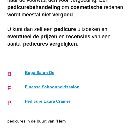
naar de voorwaarden voor vergoeding. Een
pedicurebehandeling
om
cosmetische
redenen
wordt meestal
niet
vergoed
.
U kunt dan zelf een
pedicure
uitzoeken en
eventueel
de
prijzen
en
recensies
van een
aantal
pedicures
vergelijken
.
Boga Salon De
B
Finesse Schoonheidssalon
F
Pedicure Laura Cramer
P
pedicures in de buurt van "Hem"