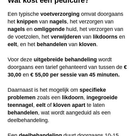
Wat kost een pedicure?
Een typische
voetverzorging
omvat doorgaans
het
knippen
van
nagels
, het verzorgen van
nagels
en
omliggende
huid, het verzorgen van
de voetzolen, het
verwijderen
van
likdoorns
en
eelt
, en het
behandelen
van
kloven
.
Voor deze
uitgebreide
behandeling
wordt
doorgaans een tarief gehanteerd van tussen de
€
30,00
en
€ 55,00 per sessie van 45 minuten.
Daarnaast is het mogelijk om
specifieke
problemen
zoals een
likdoorn
,
ingegroeide
teennagel
,
eelt
of
kloven
apart
te laten
behandelen
, wat wordt aangeduid als een
deelbehandeling.
Een
deelbehandeling
duurt doorgaans 10-15