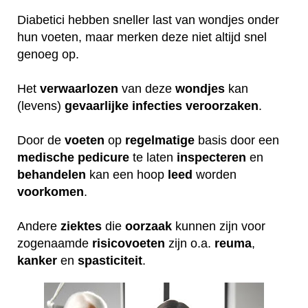
Diabetici hebben sneller last van wondjes onder
hun voeten, maar merken deze niet altijd snel
genoeg op.
Het
verwaarlozen
van deze
wondjes
kan
(levens)
gevaarlijke
infecties
veroorzaken
.
Door de
voeten
op
regelmatige
basis door een
medische
pedicure
te laten
inspecteren
en
behandelen
kan een hoop
leed
worden
voorkomen
.
Andere
ziektes
die
oorzaak
kunnen zijn voor
zogenaamde
risicovoeten
zijn o.a.
reuma
,
kanker
en
spasticiteit
.