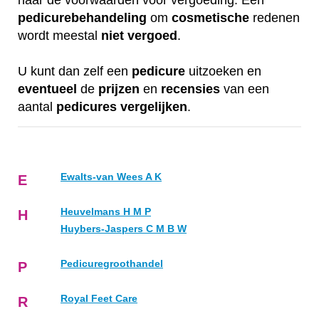
naar de voorwaarden voor vergoeding. Een
pedicurebehandeling
om
cosmetische
redenen
wordt meestal
niet
vergoed
.
U kunt dan zelf een
pedicure
uitzoeken en
eventueel
de
prijzen
en
recensies
van een
aantal
pedicures
vergelijken
.
Ewalts-van Wees A K
E
Heuvelmans H M P
H
Huybers-Jaspers C M B W
Pedicuregroothandel
P
Royal Feet Care
R