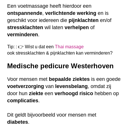
Een voetmassage heeft hierdoor een
ontspannende
,
verlichtende
werking
en is
geschikt voor iedereen die
pijnklachten
en/of
stressklachten
wil laten
verhelpen
of
verminderen
.
Tip: : 👉 Wist u dat een
Thai massage
ook
stressklachten & pijnklachten kan verminderen?
Medische pedicure Westerhoven
Voor mensen met
bepaalde
ziektes
is een goede
voetverzorging
van
levensbelang
, omdat zij
door hun
ziekte
een
verhoogd
risico
hebben op
complicaties
.
Dit geldt bijvoorbeeld voor mensen met
diabetes
.