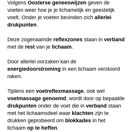
Volgens
Oosterse
geneeswijzen
geven de
voeten weer hoe je je lichamelijk en geestelijk
voelt. Onder je voeten bevinden zich
allerlei
drukpunten
.
Deze zogenaamde
reflexzones
staan in
verband
met de
rest
van je
lichaam
.
Door allerlei oorzaken kan de
energiedoorstroming
in een lichaam verstoord
raken.
Tijdens een
voetreflexmassage
, ook wel
voetmassage
genoemd
, wordt door op bepaalde
drukpunten
onder de voet die in
verband
staan
met het lichaamsdeel waar
klachten
zijn te
drukken geprobeerd om
blokkades
in het
lichaam
op
te
heffen
.