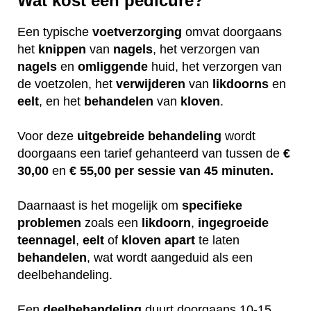
Wat kost een pedicure?
Een typische
voetverzorging
omvat doorgaans
het
knippen
van
nagels
, het verzorgen van
nagels
en
omliggende
huid, het verzorgen van
de voetzolen, het
verwijderen
van
likdoorns
en
eelt
, en het
behandelen
van
kloven
.
Voor deze
uitgebreide
behandeling
wordt
doorgaans een tarief gehanteerd van tussen de
€
30,00
en
€ 55,00 per sessie van 45 minuten.
Daarnaast is het mogelijk om
specifieke
problemen
zoals een
likdoorn
,
ingegroeide
teennagel
,
eelt
of
kloven
apart
te laten
behandelen
, wat wordt aangeduid als een
deelbehandeling.
Een
deelbehandeling
duurt doorgaans 10-15