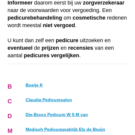
Informeer
daarom eerst bij uw
zorgverzekeraar
naar de voorwaarden voor vergoeding. Een
pedicurebehandeling
om
cosmetische
redenen
wordt meestal
niet
vergoed
.
U kunt dan zelf een
pedicure
uitzoeken en
eventueel
de
prijzen
en
recensies
van een
aantal
pedicures
vergelijken
.
Boeije K
B
Claudia Pedicuresalon
C
Die-Broos Pedicure W S M van
D
Medisch Pedicurepraktijk Els de Bruijn
M