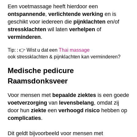
Een voetmassage heeft hierdoor een
ontspannende
,
verlichtende
werking
en is
geschikt voor iedereen die
pijnklachten
en/of
stressklachten
wil laten
verhelpen
of
verminderen
.
Tip: : 👉 Wist u dat een
Thai massage
ook
stressklachten & pijnklachten kan verminderen?
Medische pedicure
Raamsdonksveer
Voor mensen met
bepaalde
ziektes
is een goede
voetverzorging
van
levensbelang
, omdat zij
door hun
ziekte
een
verhoogd
risico
hebben op
complicaties
.
Dit geldt bijvoorbeeld voor mensen met