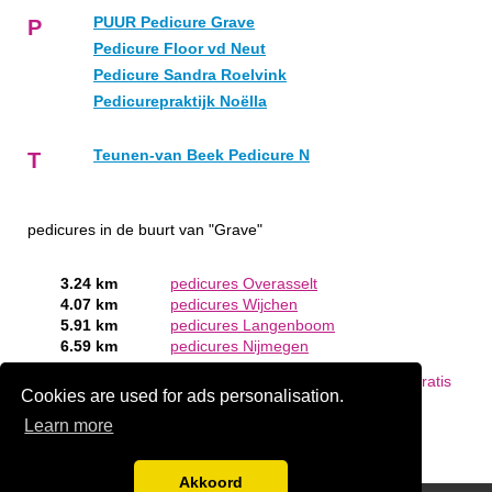
PUUR Pedicure Grave
P
Pedicure Floor vd Neut
Pedicure Sandra Roelvink
Pedicurepraktijk Noëlla
Teunen-van Beek Pedicure N
T
pedicures in de buurt van "Grave"
3.24 km
pedicures Overasselt
4.07 km
pedicures Wijchen
5.91 km
pedicures Langenboom
6.59 km
pedicures Nijmegen
Bent of kent u een pedicure in Grave?
Meld een bedrijf gratis
Cookies are used for ads personalisation.
aan
Learn more
Akkoord