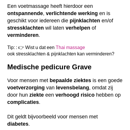
Een voetmassage heeft hierdoor een
ontspannende
,
verlichtende
werking
en is
geschikt voor iedereen die
pijnklachten
en/of
stressklachten
wil laten
verhelpen
of
verminderen
.
Tip: : 👉 Wist u dat een
Thai massage
ook
stressklachten & pijnklachten kan verminderen?
Medische pedicure Grave
Voor mensen met
bepaalde
ziektes
is een goede
voetverzorging
van
levensbelang
, omdat zij
door hun
ziekte
een
verhoogd
risico
hebben op
complicaties
.
Dit geldt bijvoorbeeld voor mensen met
diabetes
.