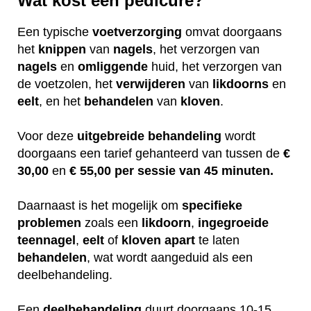
Wat kost een pedicure?
Een typische
voetverzorging
omvat doorgaans
het
knippen
van
nagels
, het verzorgen van
nagels
en
omliggende
huid, het verzorgen van
de voetzolen, het
verwijderen
van
likdoorns
en
eelt
, en het
behandelen
van
kloven
.
Voor deze
uitgebreide
behandeling
wordt
doorgaans een tarief gehanteerd van tussen de
€
30,00
en
€ 55,00 per sessie van 45 minuten.
Daarnaast is het mogelijk om
specifieke
problemen
zoals een
likdoorn
,
ingegroeide
teennagel
,
eelt
of
kloven
apart
te laten
behandelen
, wat wordt aangeduid als een
deelbehandeling.
Een
deelbehandeling
duurt doorgaans 10-15