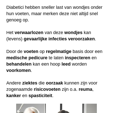
Diabetici hebben sneller last van wondjes onder
hun voeten, maar merken deze niet altijd snel
genoeg op.
Het
verwaarlozen
van deze
wondjes
kan
(levens)
gevaarlijke
infecties
veroorzaken
.
Door de
voeten
op
regelmatige
basis door een
medische
pedicure
te laten
inspecteren
en
behandelen
kan een hoop
leed
worden
voorkomen
.
Andere
ziektes
die
oorzaak
kunnen zijn voor
zogenaamde
risicovoeten
zijn o.a.
reuma
,
kanker
en
spasticiteit
.