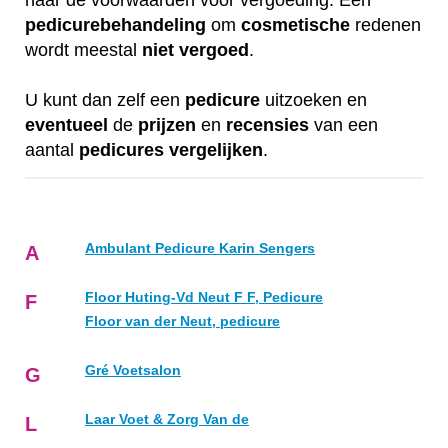
naar de voorwaarden voor vergoeding. Een
pedicurebehandeling
om
cosmetische
redenen
wordt meestal
niet
vergoed
.
U kunt dan zelf een
pedicure
uitzoeken en
eventueel
de
prijzen
en
recensies
van een
aantal
pedicures
vergelijken
.
Ambulant Pedicure Karin Sengers
A
Floor Huting-Vd Neut F F, Pedicure
F
Floor van der Neut, pedicure
Gré Voetsalon
G
Laar Voet & Zorg Van de
L