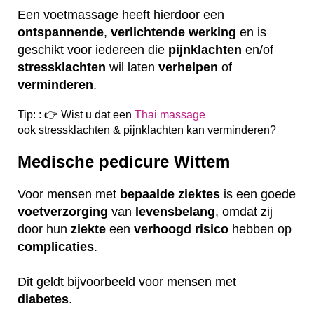
Een voetmassage heeft hierdoor een
ontspannende
,
verlichtende
werking
en is
geschikt voor iedereen die
pijnklachten
en/of
stressklachten
wil laten
verhelpen
of
verminderen
.
Tip: : 👉 Wist u dat een
Thai massage
ook
stressklachten & pijnklachten kan verminderen?
Medische pedicure Wittem
Voor mensen met
bepaalde
ziektes
is een goede
voetverzorging
van
levensbelang
, omdat zij
door hun
ziekte
een
verhoogd
risico
hebben op
complicaties
.
Dit geldt bijvoorbeeld voor mensen met
diabetes
.