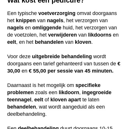
Wat kost een pedicure?
Een typische
voetverzorging
omvat doorgaans
het
knippen
van
nagels
, het verzorgen van
nagels
en
omliggende
huid, het verzorgen van
de voetzolen, het
verwijderen
van
likdoorns
en
eelt
, en het
behandelen
van
kloven
.
Voor deze
uitgebreide
behandeling
wordt
doorgaans een tarief gehanteerd van tussen de
€
30,00
en
€ 55,00 per sessie van 45 minuten.
Daarnaast is het mogelijk om
specifieke
problemen
zoals een
likdoorn
,
ingegroeide
teennagel
,
eelt
of
kloven
apart
te laten
behandelen
, wat wordt aangeduid als een
deelbehandeling.
Een
deelbehandeling
duurt doorgaans 10-15