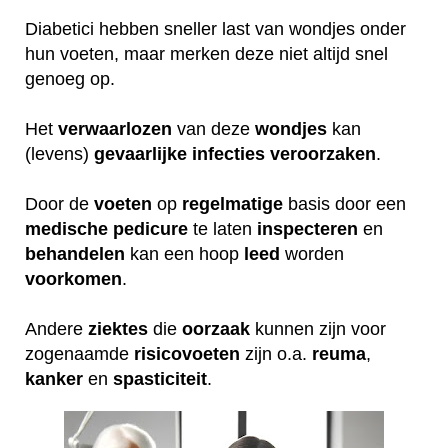
Diabetici hebben sneller last van wondjes onder
hun voeten, maar merken deze niet altijd snel
genoeg op.
Het
verwaarlozen
van deze
wondjes
kan
(levens)
gevaarlijke
infecties
veroorzaken
.
Door de
voeten
op
regelmatige
basis door een
medische
pedicure
te laten
inspecteren
en
behandelen
kan een hoop
leed
worden
voorkomen
.
Andere
ziektes
die
oorzaak
kunnen zijn voor
zogenaamde
risicovoeten
zijn o.a.
reuma
,
kanker
en
spasticiteit
.