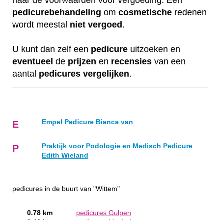
naar de voorwaarden voor vergoeding. Een
pedicurebehandeling
om
cosmetische
redenen
wordt meestal
niet
vergoed
.
U kunt dan zelf een
pedicure
uitzoeken en
eventueel
de
prijzen
en
recensies
van een
aantal
pedicures
vergelijken
.
Empel Pedicure Bianca van
E
Praktijk voor Podologie en Medisch Pedicure
P
Edith Wieland
pedicures in de buurt van "Wittem"
0.78 km
pedicures Gulpen