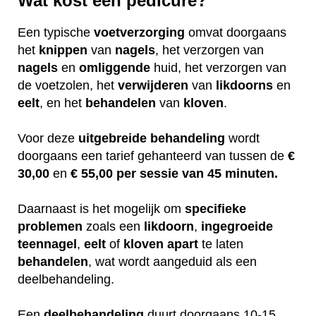
Wat kost een pedicure?
Een typische
voetverzorging
omvat doorgaans
het
knippen
van
nagels
, het verzorgen van
nagels
en
omliggende
huid, het verzorgen van
de voetzolen, het
verwijderen
van
likdoorns
en
eelt
, en het
behandelen
van
kloven
.
Voor deze
uitgebreide
behandeling
wordt
doorgaans een tarief gehanteerd van tussen de
€
30,00
en
€ 55,00 per sessie van 45 minuten.
Daarnaast is het mogelijk om
specifieke
problemen
zoals een
likdoorn
,
ingegroeide
teennagel
,
eelt
of
kloven
apart
te laten
behandelen
, wat wordt aangeduid als een
deelbehandeling.
Een
deelbehandeling
duurt doorgaans 10-15