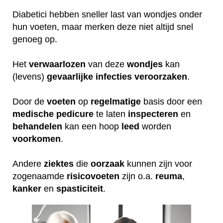
Diabetici hebben sneller last van wondjes onder
hun voeten, maar merken deze niet altijd snel
genoeg op.
Het
verwaarlozen
van deze
wondjes
kan
(levens)
gevaarlijke
infecties
veroorzaken
.
Door de
voeten
op
regelmatige
basis door een
medische
pedicure
te laten
inspecteren
en
behandelen
kan een hoop
leed
worden
voorkomen
.
Andere
ziektes
die
oorzaak
kunnen zijn voor
zogenaamde
risicovoeten
zijn o.a.
reuma
,
kanker
en
spasticiteit
.