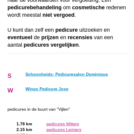
naar de voorwaarden voor vergoeding. Een
pedicurebehandeling
om
cosmetische
redenen
wordt meestal
niet
vergoed
.
U kunt dan zelf een
pedicure
uitzoeken en
eventueel
de
prijzen
en
recensies
van een
aantal
pedicures
vergelijken
.
Schoonheids- Pedicuresalon Dominique
S
Wings Pedicure Jose
W
pedicures in de buurt van "Vijlen"
1.78 km
pedicures Wittem
2.15 km
pedicures Lemiers