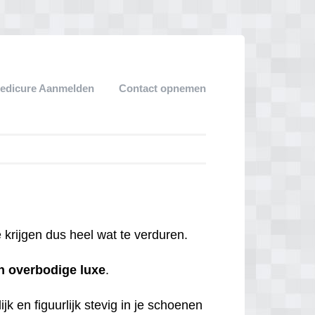
edicure Aanmelden
Contact opnemen
krijgen dus heel wat te verduren.
n
overbodige
luxe
.
jk en figuurlijk stevig in je schoenen