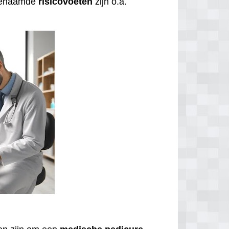
ogenaamde
risicovoeten
zijn o.a.