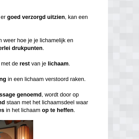
er
goed
verzorgd
uitzien
, kan een
weer hoe je je lichamelijk en
erlei
drukpunten
.
met de
rest
van je
lichaam
.
ing
in een lichaam verstoord raken.
ssage
genoemd
, wordt door op
nd
staan met het lichaamsdeel waar
es
in het lichaam
op
te
heffen
.