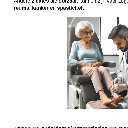
Andere
ziektes
die
oorzaak
kunnen zijn voor z
reuma
,
kanker
en
spasticiteit
.