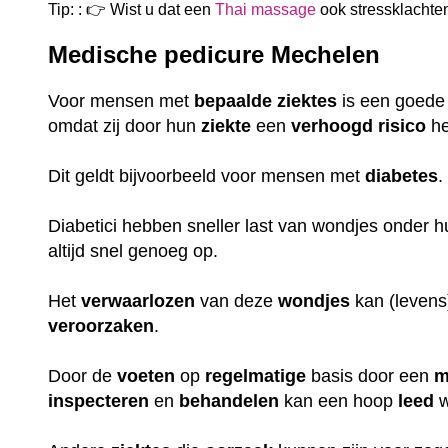
Tip: : 👉 Wist u dat een
Thai massage
ook
stressklachte
Medische pedicure Mechelen
Voor mensen met
bepaalde
ziektes
is een goed
omdat zij door hun
ziekte
een
verhoogd
risico
he
Dit geldt bijvoorbeeld voor mensen met
diabetes
Diabetici hebben sneller last van wondjes onder 
altijd snel genoeg op.
Het
verwaarlozen
van deze
wondjes
kan (leven
veroorzaken
.
Door de
voeten
op
regelmatige
basis door een
m
inspecteren
en
behandelen
kan een hoop
leed
w