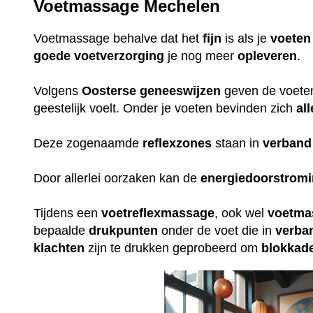
Voetmassage Mechelen
Voetmassage behalve dat het
fijn
is als je
voeten
goede
voetverzorging
je nog meer
opleveren
.
Volgens
Oosterse
geneeswijzen
geven de voeten 
geestelijk voelt. Onder je voeten bevinden zich
all
Deze zogenaamde
reflexzones
staan in
verband
Door allerlei oorzaken kan de
energiedoorstrom
Tijdens een
voetreflexmassage
, ook wel
voetma
bepaalde
drukpunten
onder de voet die in
verba
klachten
zijn te drukken geprobeerd om
blokkad