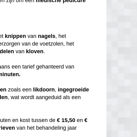
en zijn om een
medische
pedicure
et
knippen
van
nagels
, het
erzorgen van de voetzolen, het
delen
van
kloven
.
ans een tarief gehanteerd van
minuten.
men
zoals een
likdoorn
,
ingegroeide
len
, wat wordt aangeduid als een
uten en kost tussen de
€ 15,50
en
€
rieven
van het behandeling jaar