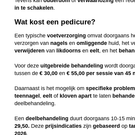
Tevens kan
ouderdom
of
verwaarlozing
een red
in te
schakelen
.
Wat kost een pedicure?
Een typische
voetverzorging
omvat doorgaans h
verzorgen van
nagels
en
omliggende
huid, het v
verwijderen
van
likdoorns
en
eelt
, en het
behan
Voor deze
uitgebreide
behandeling
wordt doorga
tussen de
€ 30,00
en
€ 55,00 per sessie van 45 
Daarnaast is het mogelijk om
specifieke
proble
teennagel
,
eelt
of
kloven
apart
te laten
behande
deelbehandeling.
Een
deelbehandeling
duurt doorgaans 10-15 min
29,50.
Deze
prijsindicaties
zijn
gebaseerd
op
ta
2026
.