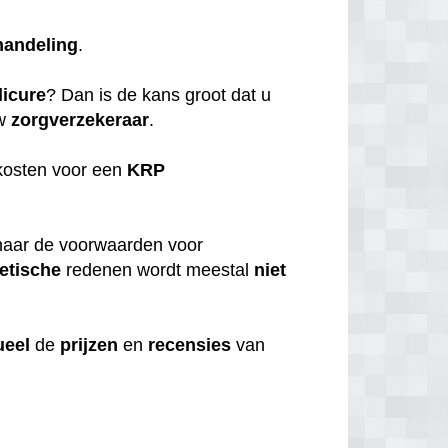
handeling
.
icure
? Dan is de kans groot dat u
uw
zorgverzekeraar
.
kosten voor een
KRP
aar de voorwaarden voor
etische
redenen wordt meestal
niet
ueel
de
prijzen
en
recensies
van