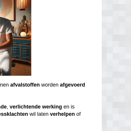
nnen
afvalstoffen
worden
afgevoerd
nde
,
verlichtende
werking
en is
essklachten
wil laten
verhelpen
of