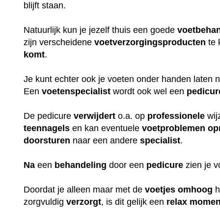
blijft staan.
Natuurlijk kun je jezelf thuis een goede
voetbehan
zijn verscheidene
voetverzorgingsproducten
te 
komt
.
Je kunt echter ook je voeten onder handen laten
Een
voetenspecialist
wordt ook wel een
pedicur
De pedicure
verwijdert
o.a. op
professionele
wij
teennagels
en kan eventuele
voetproblemen
op
doorsturen
naar een andere
specialist
.
Na
een
behandeling
door een
pedicure
zien je 
Doordat je alleen maar met de
voetjes
omhoog
h
zorgvuldig
verzorgt
, is dit gelijk een
relax
momen