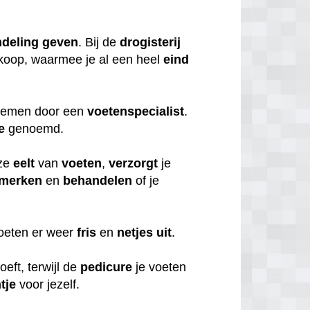
deling
geven
. Bij de
drogisterij
koop, waarmee je al een heel
eind
 nemen door een
voetenspecialist
.
e
genoemd.
ze
eelt
van
voeten
,
verzorgt
je
merken
en
behandelen
of je
voeten er weer
fris
en
netjes
uit
.
oeft, terwijl de
pedicure
je voeten
tje
voor jezelf.