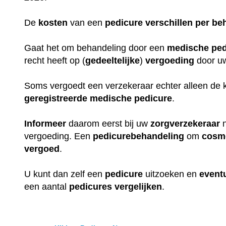
De
kosten
van een
pedicure
verschillen
per
be
Gaat het om behandeling door een
medische
ped
recht heeft op (
gedeeltelijke
)
vergoeding
door 
Soms vergoedt een verzekeraar echter alleen de 
geregistreerde
medische
pedicure
.
Informeer
daarom eerst bij uw
zorgverzekeraar
n
vergoeding. Een
pedicurebehandeling
om
cosm
vergoed
.
U kunt dan zelf een
pedicure
uitzoeken en
event
een aantal
pedicures
vergelijken
.