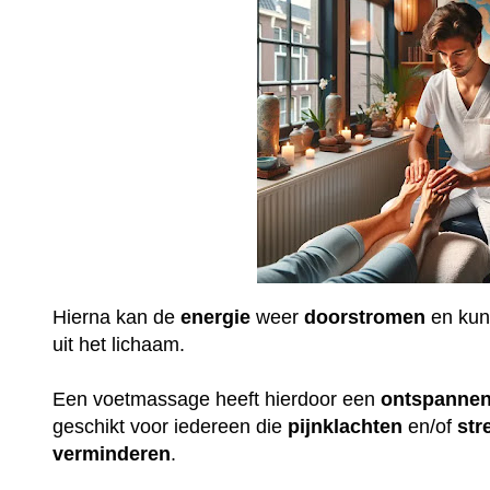
Hierna kan de
energie
weer
doorstromen
en ku
uit het lichaam.
Een voetmassage heeft hierdoor een
ontspanne
geschikt voor iedereen die
pijnklachten
en/of
str
verminderen
.