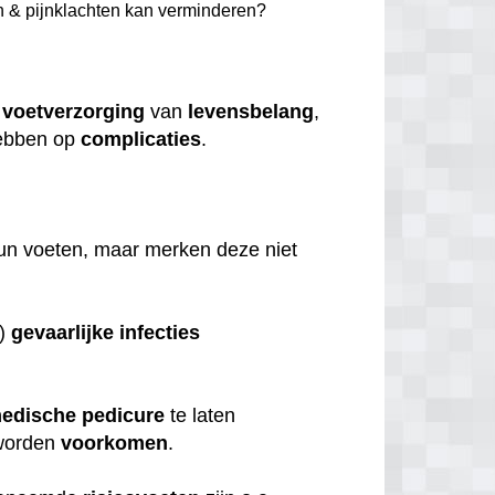
n & pijnklachten kan verminderen?
e
voetverzorging
van
levensbelang
,
bben op
complicaties
.
.
hun voeten, maar merken deze niet
s)
gevaarlijke
infecties
edische
pedicure
te laten
orden
voorkomen
.