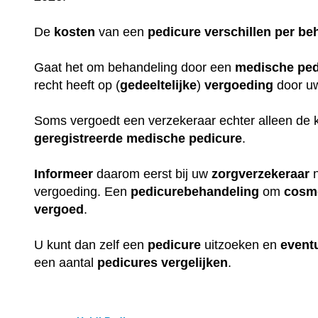
De
kosten
van een
pedicure
verschillen
per
be
Gaat het om behandeling door een
medische
ped
recht heeft op (
gedeeltelijke
)
vergoeding
door 
Soms vergoedt een verzekeraar echter alleen de 
geregistreerde
medische
pedicure
.
Informeer
daarom eerst bij uw
zorgverzekeraar
n
vergoeding. Een
pedicurebehandeling
om
cosm
vergoed
.
U kunt dan zelf een
pedicure
uitzoeken en
event
een aantal
pedicures
vergelijken
.