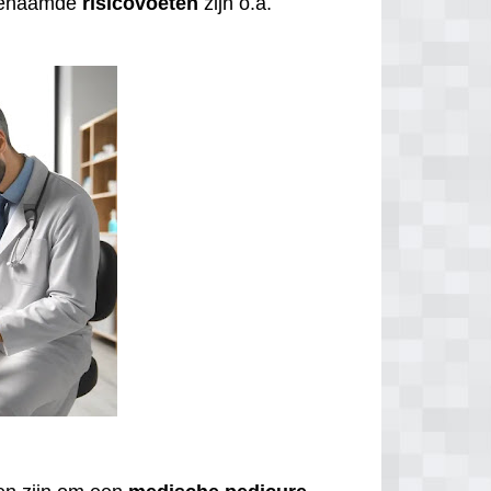
ogenaamde
risicovoeten
zijn o.a.