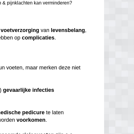
n & pijnklachten kan verminderen?
e
voetverzorging
van
levensbelang
,
bben op
complicaties
.
.
hun voeten, maar merken deze niet
s)
gevaarlijke
infecties
edische
pedicure
te laten
orden
voorkomen
.