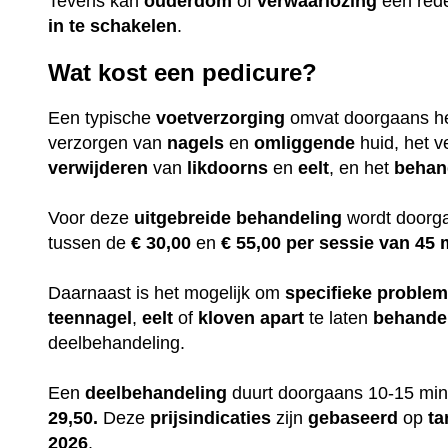
Tevens kan
ouderdom
of
verwaarlozing
een red
in te
schakelen
.
Wat kost een pedicure?
Een typische
voetverzorging
omvat doorgaans h
verzorgen van
nagels
en
omliggende
huid, het v
verwijderen
van
likdoorns
en
eelt
, en het
behan
Voor deze
uitgebreide
behandeling
wordt doorga
tussen de
€ 30,00
en
€ 55,00 per sessie van 45 
Daarnaast is het mogelijk om
specifieke
proble
teennagel
,
eelt
of
kloven
apart
te laten
behande
deelbehandeling.
Een
deelbehandeling
duurt doorgaans 10-15 min
29,50.
Deze
prijsindicaties
zijn
gebaseerd
op
ta
2026
.