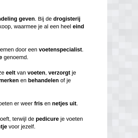
deling
geven
. Bij de
drogisterij
koop, waarmee je al een heel
eind
 nemen door een
voetenspecialist
.
e
genoemd.
ze
eelt
van
voeten
,
verzorgt
je
merken
en
behandelen
of je
voeten er weer
fris
en
netjes
uit
.
oeft, terwijl de
pedicure
je voeten
tje
voor jezelf.