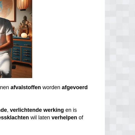
nnen
afvalstoffen
worden
afgevoerd
nde
,
verlichtende
werking
en is
essklachten
wil laten
verhelpen
of