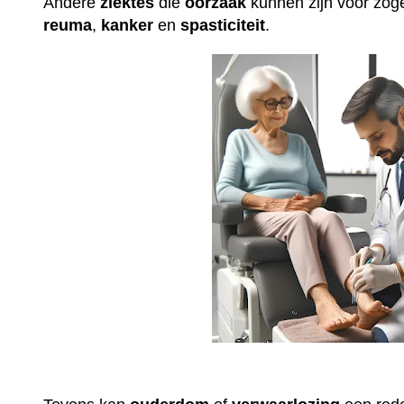
Andere
ziektes
die
oorzaak
kunnen zijn voor z
reuma
,
kanker
en
spasticiteit
.