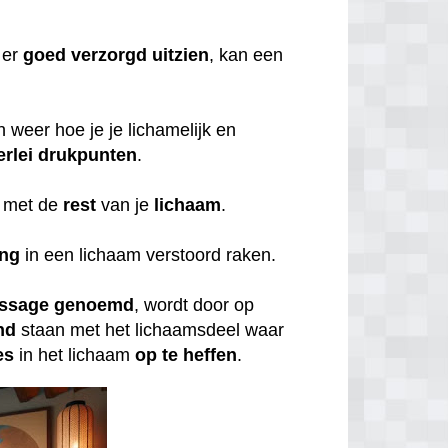
er
goed
verzorgd
uitzien
, kan een
weer hoe je je lichamelijk en
erlei
drukpunten
.
met de
rest
van je
lichaam
.
ing
in een lichaam verstoord raken.
ssage
genoemd
, wordt door op
nd
staan met het lichaamsdeel waar
es
in het lichaam
op
te
heffen
.