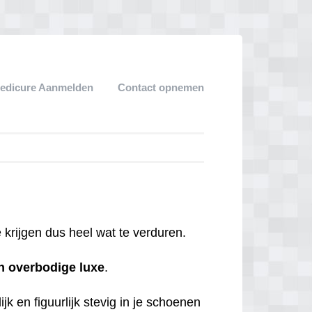
edicure Aanmelden
Contact opnemen
krijgen dus heel wat te verduren.
n
overbodige
luxe
.
jk en figuurlijk stevig in je schoenen