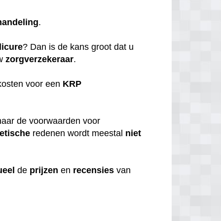
handeling
.
icure
? Dan is de kans groot dat u
uw
zorgverzekeraar
.
kosten voor een
KRP
aar de voorwaarden voor
etische
redenen wordt meestal
niet
ueel
de
prijzen
en
recensies
van