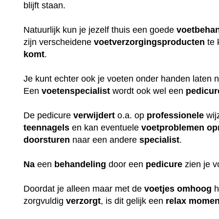
blijft staan.
Natuurlijk kun je jezelf thuis een goede
voetbehan
zijn verscheidene
voetverzorgingsproducten
te 
komt
.
Je kunt echter ook je voeten onder handen laten
Een
voetenspecialist
wordt ook wel een
pedicur
De pedicure
verwijdert
o.a. op
professionele
wij
teennagels
en kan eventuele
voetproblemen
op
doorsturen
naar een andere
specialist
.
Na
een
behandeling
door een
pedicure
zien je 
Doordat je alleen maar met de
voetjes
omhoog
h
zorgvuldig
verzorgt
, is dit gelijk een
relax
momen