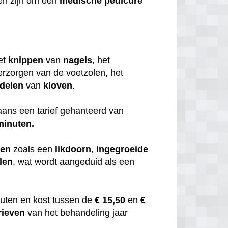
en zijn om een
medische
pedicure
et
knippen
van
nagels
, het
erzorgen van de voetzolen, het
delen
van
kloven
.
ans een tarief gehanteerd van
minuten.
men
zoals een
likdoorn
,
ingegroeide
len
, wat wordt aangeduid als een
uten en kost tussen de
€ 15,50
en
€
rieven
van het behandeling jaar