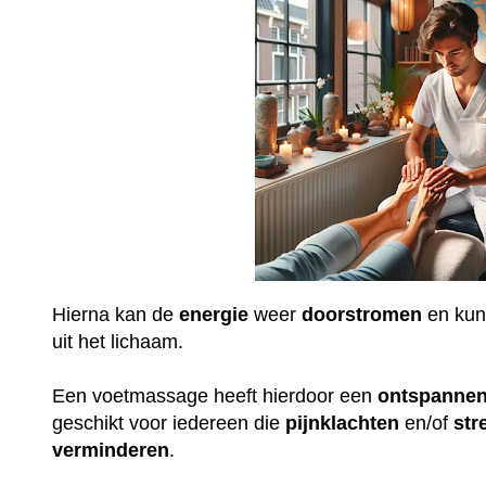
Hierna kan de
energie
weer
doorstromen
en ku
uit het lichaam.
Een voetmassage heeft hierdoor een
ontspanne
geschikt voor iedereen die
pijnklachten
en/of
str
verminderen
.