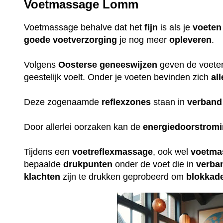
Voetmassage Lomm
Voetmassage behalve dat het
fijn
is als je
voeten
goede
voetverzorging
je nog meer
opleveren
.
Volgens
Oosterse
geneeswijzen
geven de voeten 
geestelijk voelt. Onder je voeten bevinden zich
all
Deze zogenaamde
reflexzones
staan in
verband
Door allerlei oorzaken kan de
energiedoorstrom
Tijdens een
voetreflexmassage
, ook wel
voetma
bepaalde
drukpunten
onder de voet die in
verba
klachten
zijn te drukken geprobeerd om
blokkad