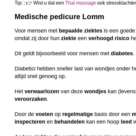
Tip: : 👉 Wist u dat een
Thai massage
ook
stressklachte
Medische pedicure Lomm
Voor mensen met
bepaalde
ziektes
is een goed
omdat zij door hun
ziekte
een
verhoogd
risico
he
Dit geldt bijvoorbeeld voor mensen met
diabetes
Diabetici hebben sneller last van wondjes onder 
altijd snel genoeg op.
Het
verwaarlozen
van deze
wondjes
kan (leven
veroorzaken
.
Door de
voeten
op
regelmatige
basis door een
m
inspecteren
en
behandelen
kan een hoop
leed
w