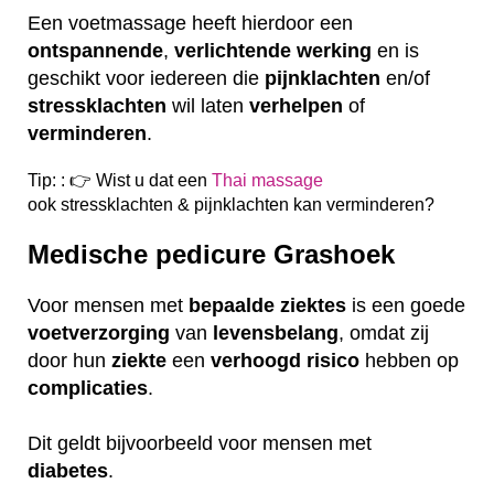
Een voetmassage heeft hierdoor een
ontspannende
,
verlichtende
werking
en is
geschikt voor iedereen die
pijnklachten
en/of
stressklachten
wil laten
verhelpen
of
verminderen
.
Tip: : 👉 Wist u dat een
Thai massage
ook
stressklachten & pijnklachten kan verminderen?
Medische pedicure Grashoek
Voor mensen met
bepaalde
ziektes
is een goede
voetverzorging
van
levensbelang
, omdat zij
door hun
ziekte
een
verhoogd
risico
hebben op
complicaties
.
Dit geldt bijvoorbeeld voor mensen met
diabetes
.