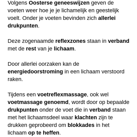
Volgens
Oosterse
geneeswijzen
geven de
voeten weer hoe je je lichamelijk en geestelijk
voelt. Onder je voeten bevinden zich
allerlei
drukpunten
.
Deze zogenaamde
reflexzones
staan in
verband
met de
rest
van je
lichaam
.
Door allerlei oorzaken kan de
energiedoorstroming
in een lichaam verstoord
raken.
Tijdens een
voetreflexmassage
, ook wel
voetmassage
genoemd
, wordt door op bepaalde
drukpunten
onder de voet die in
verband
staan
met het lichaamsdeel waar
klachten
zijn te
drukken geprobeerd om
blokkades
in het
lichaam
op
te
heffen
.