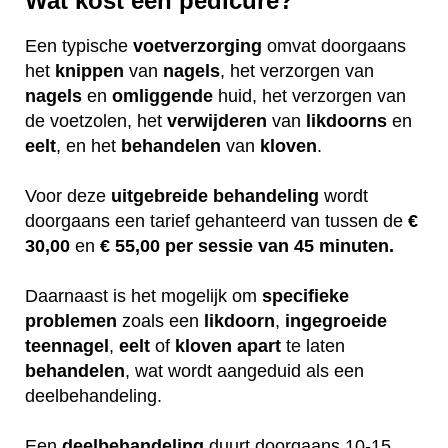
Wat kost een pedicure?
Een typische
voetverzorging
omvat doorgaans
het
knippen
van
nagels
, het verzorgen van
nagels
en
omliggende
huid, het verzorgen van
de voetzolen, het
verwijderen
van
likdoorns
en
eelt
, en het
behandelen
van
kloven
.
Voor deze
uitgebreide
behandeling
wordt
doorgaans een tarief gehanteerd van tussen de
€
30,00
en
€ 55,00 per sessie van 45 minuten.
Daarnaast is het mogelijk om
specifieke
problemen
zoals een
likdoorn
,
ingegroeide
teennagel
,
eelt
of
kloven
apart
te laten
behandelen
, wat wordt aangeduid als een
deelbehandeling.
Een
deelbehandeling
duurt doorgaans 10-15