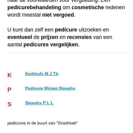
naar de voorwaarden voor vergoeding. Een
pedicurebehandeling
om
cosmetische
redenen
wordt meestal
niet
vergoed
.
U kunt dan zelf een
pedicure
uitzoeken en
eventueel
de
prijzen
en
recensies
van een
aantal
pedicures
vergelijken
.
Kerkhofs M J Th
K
Pedicure Mirjam Steeghs
P
Steeghs P L L
S
pedicures in de buurt van "Grashoek"