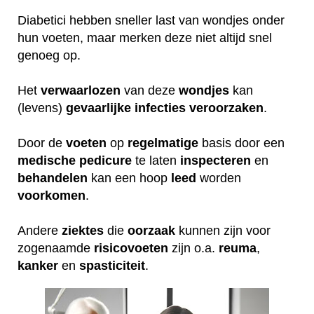
Diabetici hebben sneller last van wondjes onder
hun voeten, maar merken deze niet altijd snel
genoeg op.
Het
verwaarlozen
van deze
wondjes
kan
(levens)
gevaarlijke
infecties
veroorzaken
.
Door de
voeten
op
regelmatige
basis door een
medische
pedicure
te laten
inspecteren
en
behandelen
kan een hoop
leed
worden
voorkomen
.
Andere
ziektes
die
oorzaak
kunnen zijn voor
zogenaamde
risicovoeten
zijn o.a.
reuma
,
kanker
en
spasticiteit
.