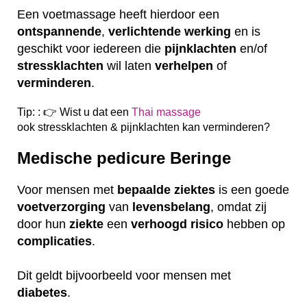
Een voetmassage heeft hierdoor een
ontspannende
,
verlichtende
werking
en is
geschikt voor iedereen die
pijnklachten
en/of
stressklachten
wil laten
verhelpen
of
verminderen
.
Tip: : 👉 Wist u dat een
Thai massage
ook
stressklachten & pijnklachten kan verminderen?
Medische pedicure Beringe
Voor mensen met
bepaalde
ziektes
is een goede
voetverzorging
van
levensbelang
, omdat zij
door hun
ziekte
een
verhoogd
risico
hebben op
complicaties
.
Dit geldt bijvoorbeeld voor mensen met
diabetes
.