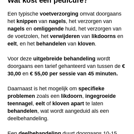
Wat kost een pedicure?
Een typische
voetverzorging
omvat doorgaans
het
knippen
van
nagels
, het verzorgen van
nagels
en
omliggende
huid, het verzorgen van
de voetzolen, het
verwijderen
van
likdoorns
en
eelt
, en het
behandelen
van
kloven
.
Voor deze
uitgebreide
behandeling
wordt
doorgaans een tarief gehanteerd van tussen de
€
30,00
en
€ 55,00 per sessie van 45 minuten.
Daarnaast is het mogelijk om
specifieke
problemen
zoals een
likdoorn
,
ingegroeide
teennagel
,
eelt
of
kloven
apart
te laten
behandelen
, wat wordt aangeduid als een
deelbehandeling.
Een
deelbehandeling
duurt doorgaans 10-15