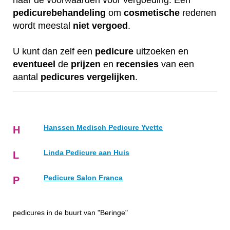
naar de voorwaarden voor vergoeding. Een
pedicurebehandeling
om
cosmetische
redenen
wordt meestal
niet
vergoed
.
U kunt dan zelf een
pedicure
uitzoeken en
eventueel
de
prijzen
en
recensies
van een
aantal
pedicures
vergelijken
.
Hanssen Medisch Pedicure Yvette
H
Linda Pedicure aan Huis
L
Pedicure Salon Franca
P
pedicures in de buurt van "Beringe"