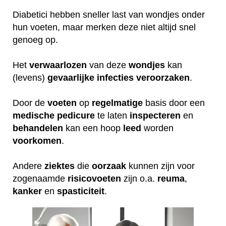
Diabetici hebben sneller last van wondjes onder
hun voeten, maar merken deze niet altijd snel
genoeg op.
Het
verwaarlozen
van deze
wondjes
kan
(levens)
gevaarlijke
infecties
veroorzaken
.
Door de
voeten
op
regelmatige
basis door een
medische
pedicure
te laten
inspecteren
en
behandelen
kan een hoop
leed
worden
voorkomen
.
Andere
ziektes
die
oorzaak
kunnen zijn voor
zogenaamde
risicovoeten
zijn o.a.
reuma
,
kanker
en
spasticiteit
.