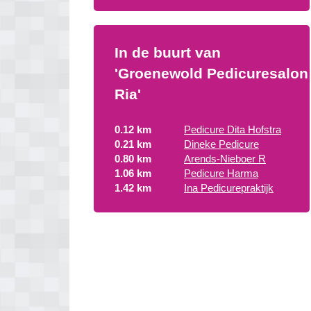
In de buurt van
'Groenewold Pedicuresalon
Ria'
0.12 km
Pedicure Dita Hofstra
0.21 km
Dineke Pedicure
0.80 km
Arends-Nieboer R
1.06 km
Pedicure Harma
1.42 km
Ina Pedicurepraktijk