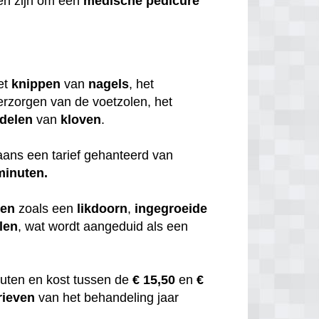
en zijn om een
medische
pedicure
et
knippen
van
nagels
, het
erzorgen van de voetzolen, het
delen
van
kloven
.
ans een tarief gehanteerd van
minuten.
men
zoals een
likdoorn
,
ingegroeide
len
, wat wordt aangeduid als een
uten en kost tussen de
€ 15,50
en
€
rieven
van het behandeling jaar