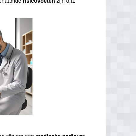
ogenaamde
risicovoeten
zijn o.a.