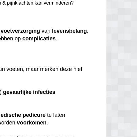
n & pijnklachten kan verminderen?
e
voetverzorging
van
levensbelang
,
bben op
complicaties
.
.
hun voeten, maar merken deze niet
s)
gevaarlijke
infecties
edische
pedicure
te laten
orden
voorkomen
.