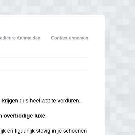
edicure Aanmelden
Contact opnemen
krijgen dus heel wat te verduren.
n
overbodige
luxe
.
jk en figuurlijk stevig in je schoenen