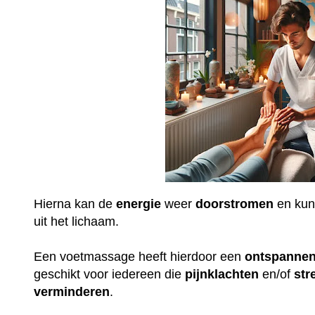
Hierna kan de
energie
weer
doorstromen
en ku
uit het lichaam.
Een voetmassage heeft hierdoor een
ontspanne
geschikt voor iedereen die
pijnklachten
en/of
str
verminderen
.