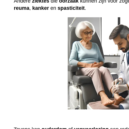
Andere
ziektes
die
oorzaak
kunnen zijn voor z
reuma
,
kanker
en
spasticiteit
.