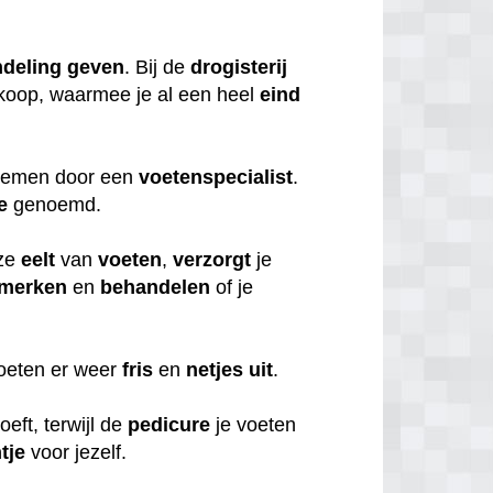
deling
geven
. Bij de
drogisterij
koop, waarmee je al een heel
eind
 nemen door een
voetenspecialist
.
e
genoemd.
ze
eelt
van
voeten
,
verzorgt
je
merken
en
behandelen
of je
voeten er weer
fris
en
netjes
uit
.
oeft, terwijl de
pedicure
je voeten
tje
voor jezelf.