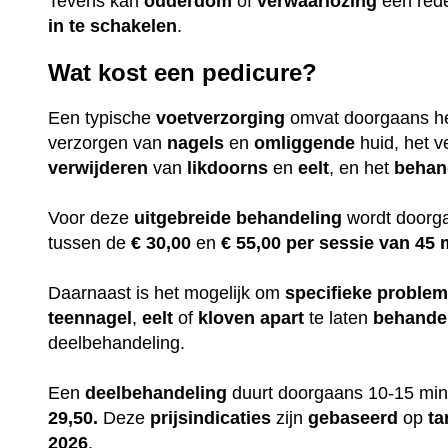
Tevens kan
ouderdom
of
verwaarlozing
een red
in te
schakelen
.
Wat kost een pedicure?
Een typische
voetverzorging
omvat doorgaans h
verzorgen van
nagels
en
omliggende
huid, het v
verwijderen
van
likdoorns
en
eelt
, en het
behan
Voor deze
uitgebreide
behandeling
wordt doorga
tussen de
€ 30,00
en
€ 55,00 per sessie van 45 
Daarnaast is het mogelijk om
specifieke
proble
teennagel
,
eelt
of
kloven
apart
te laten
behande
deelbehandeling.
Een
deelbehandeling
duurt doorgaans 10-15 min
29,50.
Deze
prijsindicaties
zijn
gebaseerd
op
ta
2026
.