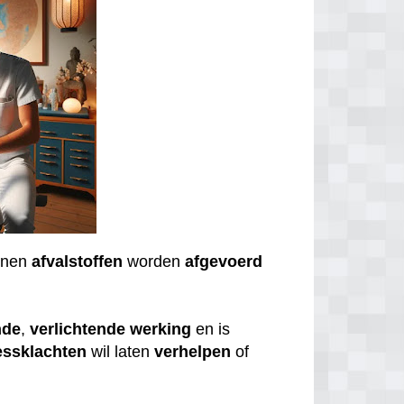
nnen
afvalstoffen
worden
afgevoerd
nde
,
verlichtende
werking
en is
essklachten
wil laten
verhelpen
of