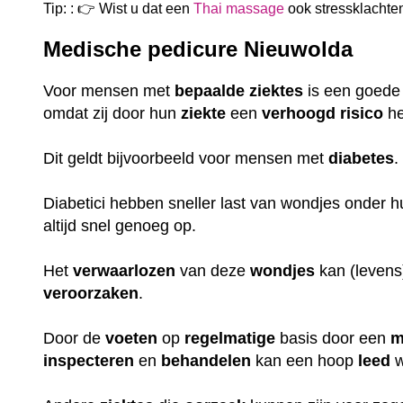
Tip: : 👉 Wist u dat een
Thai massage
ook
stressklachte
Medische pedicure Nieuwolda
Voor mensen met
bepaalde
ziektes
is een goed
omdat zij door hun
ziekte
een
verhoogd
risico
he
Dit geldt bijvoorbeeld voor mensen met
diabetes
Diabetici hebben sneller last van wondjes onder 
altijd snel genoeg op.
Het
verwaarlozen
van deze
wondjes
kan (leven
veroorzaken
.
Door de
voeten
op
regelmatige
basis door een
m
inspecteren
en
behandelen
kan een hoop
leed
w