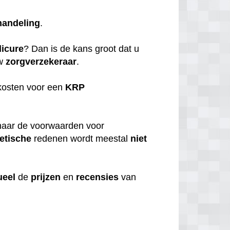
handeling
.
icure
? Dan is de kans groot dat u
uw
zorgverzekeraar
.
kosten voor een
KRP
aar de voorwaarden voor
etische
redenen wordt meestal
niet
ueel
de
prijzen
en
recensies
van