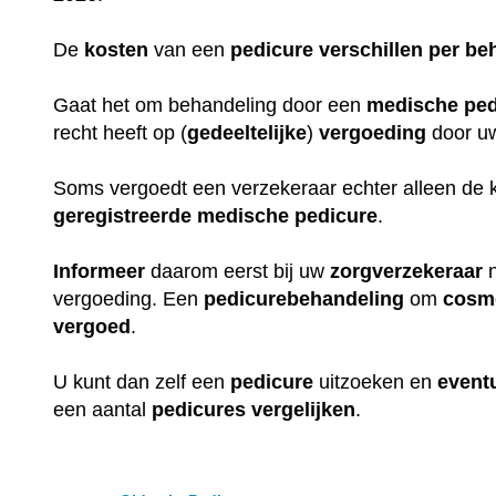
De
kosten
van een
pedicure
verschillen
per
be
Gaat het om behandeling door een
medische
ped
recht heeft op (
gedeeltelijke
)
vergoeding
door 
Soms vergoedt een verzekeraar echter alleen de 
geregistreerde
medische
pedicure
.
Informeer
daarom eerst bij uw
zorgverzekeraar
n
vergoeding. Een
pedicurebehandeling
om
cosm
vergoed
.
U kunt dan zelf een
pedicure
uitzoeken en
event
een aantal
pedicures
vergelijken
.