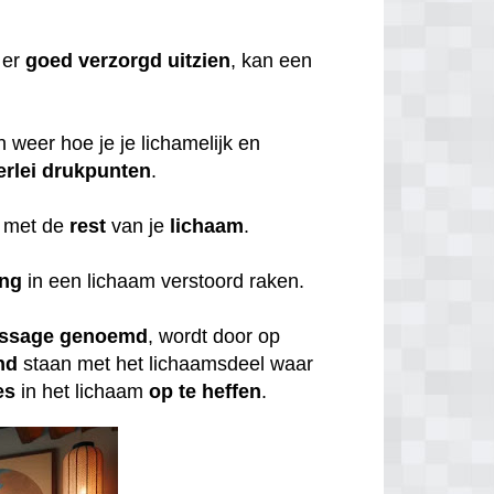
er
goed
verzorgd
uitzien
, kan een
weer hoe je je lichamelijk en
erlei
drukpunten
.
met de
rest
van je
lichaam
.
ing
in een lichaam verstoord raken.
ssage
genoemd
, wordt door op
nd
staan met het lichaamsdeel waar
es
in het lichaam
op
te
heffen
.