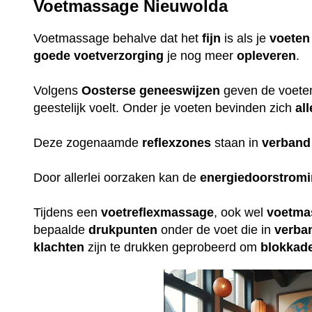
Voetmassage Nieuwolda
Voetmassage behalve dat het
fijn
is als je
voeten
goede
voetverzorging
je nog meer
opleveren
.
Volgens
Oosterse
geneeswijzen
geven de voeten 
geestelijk voelt. Onder je voeten bevinden zich
all
Deze zogenaamde
reflexzones
staan in
verband
Door allerlei oorzaken kan de
energiedoorstrom
Tijdens een
voetreflexmassage
, ook wel
voetma
bepaalde
drukpunten
onder de voet die in
verba
klachten
zijn te drukken geprobeerd om
blokkad