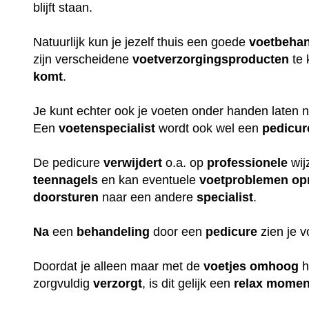
blijft staan.
Natuurlijk kun je jezelf thuis een goede
voetbehan
zijn verscheidene
voetverzorgingsproducten
te 
komt
.
Je kunt echter ook je voeten onder handen laten
Een
voetenspecialist
wordt ook wel een
pedicur
De pedicure
verwijdert
o.a. op
professionele
wij
teennagels
en kan eventuele
voetproblemen
op
doorsturen
naar een andere
specialist
.
Na
een
behandeling
door een
pedicure
zien je 
Doordat je alleen maar met de
voetjes
omhoog
h
zorgvuldig
verzorgt
, is dit gelijk een
relax
momen