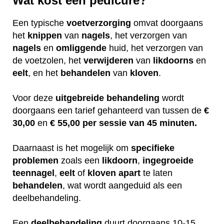
Wat kost een pedicure?
Een typische
voetverzorging
omvat doorgaans
het
knippen
van
nagels
, het verzorgen van
nagels
en
omliggende
huid, het verzorgen van
de voetzolen, het
verwijderen
van
likdoorns
en
eelt
, en het
behandelen
van
kloven
.
Voor deze
uitgebreide
behandeling
wordt
doorgaans een tarief gehanteerd van tussen de
€
30,00
en
€ 55,00 per sessie van 45 minuten.
Daarnaast is het mogelijk om
specifieke
problemen
zoals een
likdoorn
,
ingegroeide
teennagel
,
eelt
of
kloven
apart
te laten
behandelen
, wat wordt aangeduid als een
deelbehandeling.
Een
deelbehandeling
duurt doorgaans 10-15