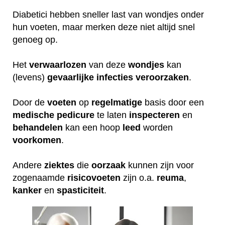
Diabetici hebben sneller last van wondjes onder
hun voeten, maar merken deze niet altijd snel
genoeg op.
Het
verwaarlozen
van deze
wondjes
kan
(levens)
gevaarlijke
infecties
veroorzaken
.
Door de
voeten
op
regelmatige
basis door een
medische
pedicure
te laten
inspecteren
en
behandelen
kan een hoop
leed
worden
voorkomen
.
Andere
ziektes
die
oorzaak
kunnen zijn voor
zogenaamde
risicovoeten
zijn o.a.
reuma
,
kanker
en
spasticiteit
.