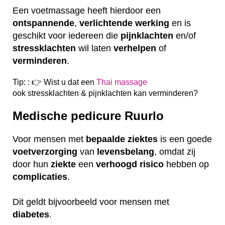
Een voetmassage heeft hierdoor een
ontspannende
,
verlichtende
werking
en is
geschikt voor iedereen die
pijnklachten
en/of
stressklachten
wil laten
verhelpen
of
verminderen
.
Tip: : 👉 Wist u dat een
Thai massage
ook
stressklachten & pijnklachten kan verminderen?
Medische pedicure Ruurlo
Voor mensen met
bepaalde
ziektes
is een goede
voetverzorging
van
levensbelang
, omdat zij
door hun
ziekte
een
verhoogd
risico
hebben op
complicaties
.
Dit geldt bijvoorbeeld voor mensen met
diabetes
.