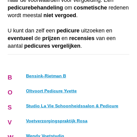
naar de voorwaarden voor vergoeding. Een
pedicurebehandeling
om
cosmetische
redenen
wordt meestal
niet
vergoed
.
U kunt dan zelf een
pedicure
uitzoeken en
eventueel
de
prijzen
en
recensies
van een
aantal
pedicures
vergelijken
.
Bensink-Rietman B
B
Oltvoort Pedicure Yvette
O
Studio La Vie Schoonheidssalon & Pedicure
S
Voetverzorgingspraktijk Rosa
V
Wendy Voetstudio