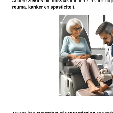
Andere
ziektes
die
oorzaak
kunnen zijn voor z
reuma
,
kanker
en
spasticiteit
.