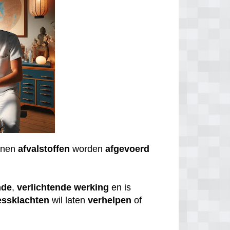
nnen
afvalstoffen
worden
afgevoerd
nde
,
verlichtende
werking
en is
essklachten
wil laten
verhelpen
of