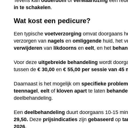
Tevens kan
ouderdom
of
verwaarlozing
een red
in te
schakelen
.
Wat kost een pedicure?
Een typische
voetverzorging
omvat doorgaans h
verzorgen van
nagels
en
omliggende
huid, het v
verwijderen
van
likdoorns
en
eelt
, en het
behan
Voor deze
uitgebreide
behandeling
wordt doorga
tussen de
€ 30,00
en
€ 55,00 per sessie van 45 
Daarnaast is het mogelijk om
specifieke
proble
teennagel
,
eelt
of
kloven
apart
te laten
behande
deelbehandeling.
Een
deelbehandeling
duurt doorgaans 10-15 min
29,50.
Deze
prijsindicaties
zijn
gebaseerd
op
ta
2026
.