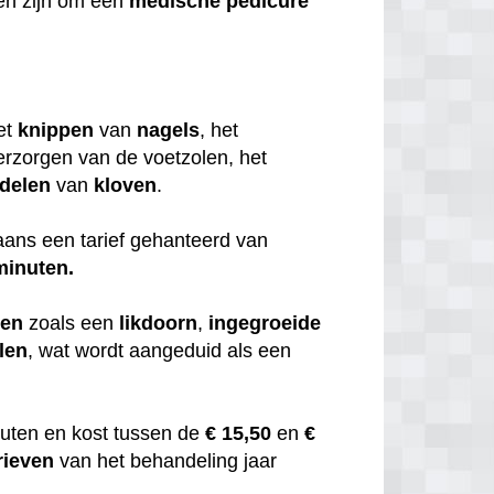
en zijn om een
medische
pedicure
et
knippen
van
nagels
, het
erzorgen van de voetzolen, het
delen
van
kloven
.
ans een tarief gehanteerd van
minuten.
men
zoals een
likdoorn
,
ingegroeide
len
, wat wordt aangeduid als een
uten en kost tussen de
€ 15,50
en
€
rieven
van het behandeling jaar