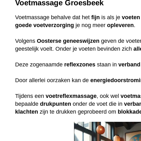
Voetmassage Groesbeek
Voetmassage behalve dat het
fijn
is als je
voeten
goede
voetverzorging
je nog meer
opleveren
.
Volgens
Oosterse
geneeswijzen
geven de voeten 
geestelijk voelt. Onder je voeten bevinden zich
all
Deze zogenaamde
reflexzones
staan in
verband
Door allerlei oorzaken kan de
energiedoorstrom
Tijdens een
voetreflexmassage
, ook wel
voetma
bepaalde
drukpunten
onder de voet die in
verba
klachten
zijn te drukken geprobeerd om
blokkad