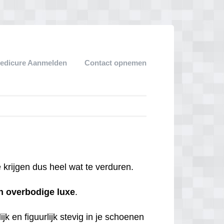
edicure Aanmelden
Contact opnemen
krijgen dus heel wat te verduren.
n
overbodige
luxe
.
jk en figuurlijk stevig in je schoenen