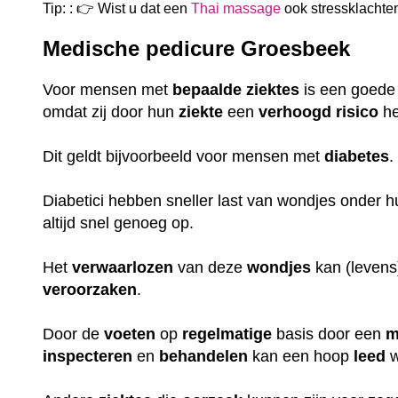
Tip: : 👉 Wist u dat een
Thai massage
ook
stressklachte
Medische pedicure Groesbeek
Voor mensen met
bepaalde
ziektes
is een goed
omdat zij door hun
ziekte
een
verhoogd
risico
he
Dit geldt bijvoorbeeld voor mensen met
diabetes
Diabetici hebben sneller last van wondjes onder 
altijd snel genoeg op.
Het
verwaarlozen
van deze
wondjes
kan (leven
veroorzaken
.
Door de
voeten
op
regelmatige
basis door een
m
inspecteren
en
behandelen
kan een hoop
leed
w