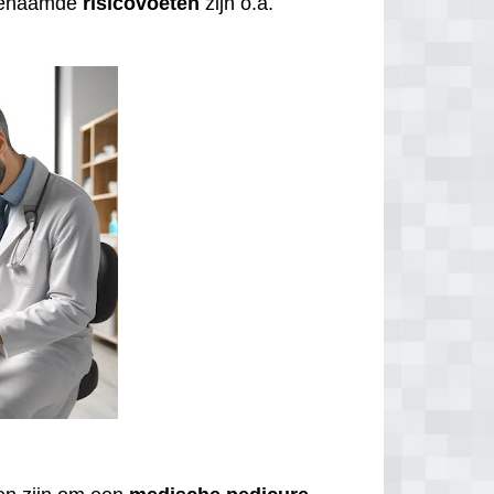
ogenaamde
risicovoeten
zijn o.a.