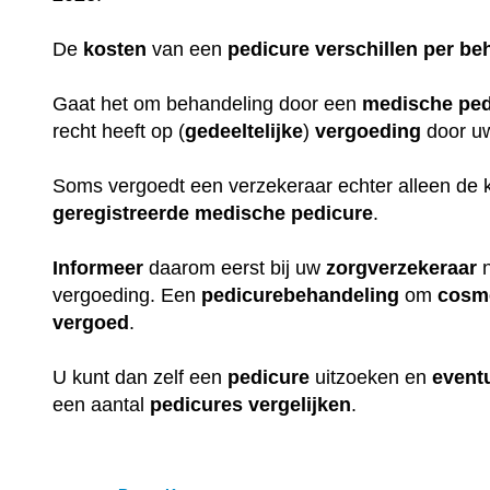
De
kosten
van een
pedicure
verschillen
per
be
Gaat het om behandeling door een
medische
ped
recht heeft op (
gedeeltelijke
)
vergoeding
door 
Soms vergoedt een verzekeraar echter alleen de 
geregistreerde
medische
pedicure
.
Informeer
daarom eerst bij uw
zorgverzekeraar
n
vergoeding. Een
pedicurebehandeling
om
cosm
vergoed
.
U kunt dan zelf een
pedicure
uitzoeken en
event
een aantal
pedicures
vergelijken
.