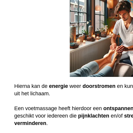
Hierna kan de
energie
weer
doorstromen
en ku
uit het lichaam.
Een voetmassage heeft hierdoor een
ontspanne
geschikt voor iedereen die
pijnklachten
en/of
str
verminderen
.