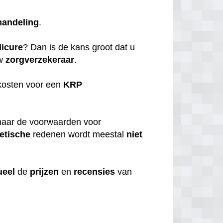
handeling
.
icure
? Dan is de kans groot dat u
uw
zorgverzekeraar
.
kosten voor een
KRP
aar de voorwaarden voor
etische
redenen wordt meestal
niet
ueel
de
prijzen
en
recensies
van