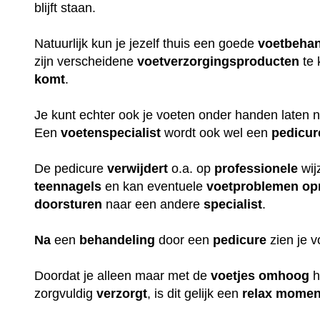
blijft staan.
Natuurlijk kun je jezelf thuis een goede
voetbehan
zijn verscheidene
voetverzorgingsproducten
te 
komt
.
Je kunt echter ook je voeten onder handen laten
Een
voetenspecialist
wordt ook wel een
pedicur
De pedicure
verwijdert
o.a. op
professionele
wij
teennagels
en kan eventuele
voetproblemen
op
doorsturen
naar een andere
specialist
.
Na
een
behandeling
door een
pedicure
zien je 
Doordat je alleen maar met de
voetjes
omhoog
h
zorgvuldig
verzorgt
, is dit gelijk een
relax
momen