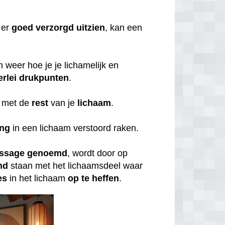
er
goed
verzorgd
uitzien
, kan een
weer hoe je je lichamelijk en
erlei
drukpunten
.
met de
rest
van je
lichaam
.
ing
in een lichaam verstoord raken.
ssage
genoemd
, wordt door op
nd
staan met het lichaamsdeel waar
es
in het lichaam
op
te
heffen
.