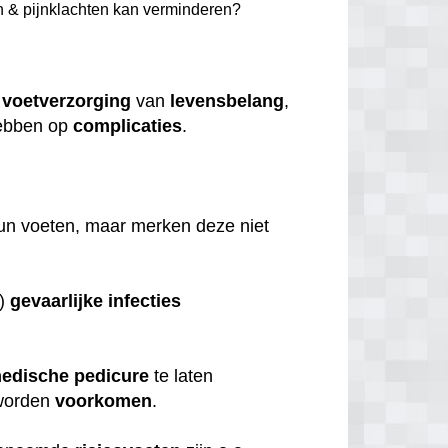
n & pijnklachten kan verminderen?
e
voetverzorging
van
levensbelang
,
bben op
complicaties
.
.
hun voeten, maar merken deze niet
s)
gevaarlijke
infecties
edische
pedicure
te laten
orden
voorkomen
.