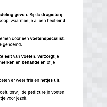
deling
geven
. Bij de
drogisterij
koop, waarmee je al een heel
eind
 nemen door een
voetenspecialist
.
e
genoemd.
ze
eelt
van
voeten
,
verzorgt
je
merken
en
behandelen
of je
voeten er weer
fris
en
netjes
uit
.
oeft, terwijl de
pedicure
je voeten
tje
voor jezelf.