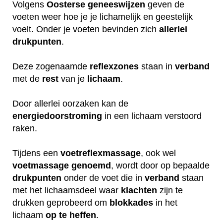
Volgens
Oosterse
geneeswijzen
geven de
voeten weer hoe je je lichamelijk en geestelijk
voelt. Onder je voeten bevinden zich
allerlei
drukpunten
.
Deze zogenaamde
reflexzones
staan in
verband
met de
rest
van je
lichaam
.
Door allerlei oorzaken kan de
energiedoorstroming
in een lichaam verstoord
raken.
Tijdens een
voetreflexmassage
, ook wel
voetmassage
genoemd
, wordt door op bepaalde
drukpunten
onder de voet die in
verband
staan
met het lichaamsdeel waar
klachten
zijn te
drukken geprobeerd om
blokkades
in het
lichaam
op
te
heffen
.