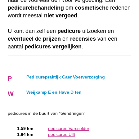
naar de voorwaarden voor vergoeding. Een
pedicurebehandeling
om
cosmetische
redenen
wordt meestal
niet
vergoed
.
U kunt dan zelf een
pedicure
uitzoeken en
eventueel
de
prijzen
en
recensies
van een
aantal
pedicures
vergelijken
.
Pedicurepraktijk Caer Voetverzorging
P
Weijkamp E en Have D ten
W
pedicures in de buurt van "Gendringen"
1.59 km
pedicures Varsselder
1.64 km
pedicures Ulft