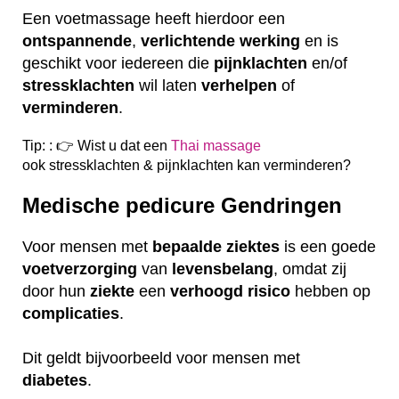
Een voetmassage heeft hierdoor een
ontspannende
,
verlichtende
werking
en is
geschikt voor iedereen die
pijnklachten
en/of
stressklachten
wil laten
verhelpen
of
verminderen
.
Tip: : 👉 Wist u dat een
Thai massage
ook
stressklachten & pijnklachten kan verminderen?
Medische pedicure Gendringen
Voor mensen met
bepaalde
ziektes
is een goede
voetverzorging
van
levensbelang
, omdat zij
door hun
ziekte
een
verhoogd
risico
hebben op
complicaties
.
Dit geldt bijvoorbeeld voor mensen met
diabetes
.