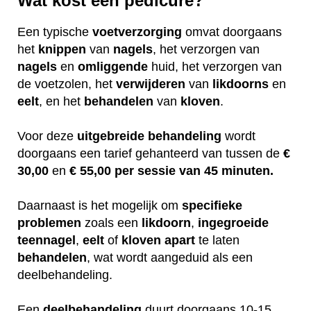
Wat kost een pedicure?
Een typische
voetverzorging
omvat doorgaans
het
knippen
van
nagels
, het verzorgen van
nagels
en
omliggende
huid, het verzorgen van
de voetzolen, het
verwijderen
van
likdoorns
en
eelt
, en het
behandelen
van
kloven
.
Voor deze
uitgebreide
behandeling
wordt
doorgaans een tarief gehanteerd van tussen de
€
30,00
en
€ 55,00 per sessie van 45 minuten.
Daarnaast is het mogelijk om
specifieke
problemen
zoals een
likdoorn
,
ingegroeide
teennagel
,
eelt
of
kloven
apart
te laten
behandelen
, wat wordt aangeduid als een
deelbehandeling.
Een
deelbehandeling
duurt doorgaans 10-15