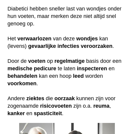
Diabetici hebben sneller last van wondjes onder
hun voeten, maar merken deze niet altijd snel
genoeg op.
Het
verwaarlozen
van deze
wondjes
kan
(levens)
gevaarlijke
infecties
veroorzaken
.
Door de
voeten
op
regelmatige
basis door een
medische
pedicure
te laten
inspecteren
en
behandelen
kan een hoop
leed
worden
voorkomen
.
Andere
ziektes
die
oorzaak
kunnen zijn voor
zogenaamde
risicovoeten
zijn o.a.
reuma
,
kanker
en
spasticiteit
.