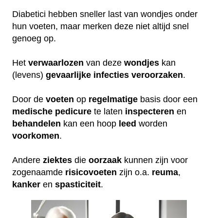
Diabetici hebben sneller last van wondjes onder
hun voeten, maar merken deze niet altijd snel
genoeg op.
Het
verwaarlozen
van deze
wondjes
kan
(levens)
gevaarlijke
infecties
veroorzaken
.
Door de
voeten
op
regelmatige
basis door een
medische
pedicure
te laten
inspecteren
en
behandelen
kan een hoop
leed
worden
voorkomen
.
Andere
ziektes
die
oorzaak
kunnen zijn voor
zogenaamde
risicovoeten
zijn o.a.
reuma
,
kanker
en
spasticiteit
.