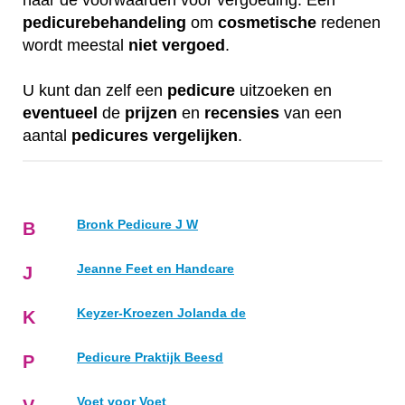
naar de voorwaarden voor vergoeding. Een
pedicurebehandeling
om
cosmetische
redenen
wordt meestal
niet
vergoed
.
U kunt dan zelf een
pedicure
uitzoeken en
eventueel
de
prijzen
en
recensies
van een
aantal
pedicures
vergelijken
.
Bronk Pedicure J W
B
Jeanne Feet en Handcare
J
Keyzer-Kroezen Jolanda de
K
Pedicure Praktijk Beesd
P
Voet voor Voet