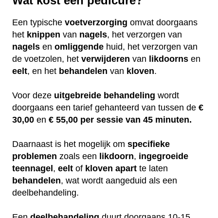
Wat kost een pedicure?
Een typische
voetverzorging
omvat doorgaans
het
knippen
van
nagels
, het verzorgen van
nagels
en
omliggende
huid, het verzorgen van
de voetzolen, het
verwijderen
van
likdoorns
en
eelt
, en het
behandelen
van
kloven
.
Voor deze
uitgebreide
behandeling
wordt
doorgaans een tarief gehanteerd van tussen de
€
30,00
en
€ 55,00 per sessie van 45 minuten.
Daarnaast is het mogelijk om
specifieke
problemen
zoals een
likdoorn
,
ingegroeide
teennagel
,
eelt
of
kloven
apart
te laten
behandelen
, wat wordt aangeduid als een
deelbehandeling.
Een
deelbehandeling
duurt doorgaans 10-15