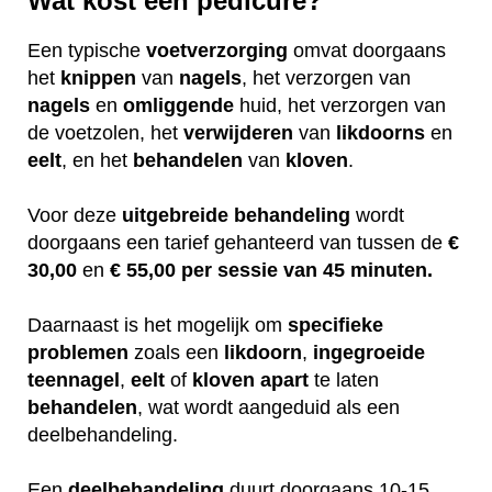
Wat kost een pedicure?
Een typische
voetverzorging
omvat doorgaans
het
knippen
van
nagels
, het verzorgen van
nagels
en
omliggende
huid, het verzorgen van
de voetzolen, het
verwijderen
van
likdoorns
en
eelt
, en het
behandelen
van
kloven
.
Voor deze
uitgebreide
behandeling
wordt
doorgaans een tarief gehanteerd van tussen de
€
30,00
en
€ 55,00 per sessie van 45 minuten.
Daarnaast is het mogelijk om
specifieke
problemen
zoals een
likdoorn
,
ingegroeide
teennagel
,
eelt
of
kloven
apart
te laten
behandelen
, wat wordt aangeduid als een
deelbehandeling.
Een
deelbehandeling
duurt doorgaans 10-15