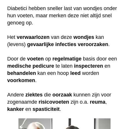
Diabetici hebben sneller last van wondjes onder
hun voeten, maar merken deze niet altijd snel
genoeg op.
Het
verwaarlozen
van deze
wondjes
kan
(levens)
gevaarlijke
infecties
veroorzaken
.
Door de
voeten
op
regelmatige
basis door een
medische
pedicure
te laten
inspecteren
en
behandelen
kan een hoop
leed
worden
voorkomen
.
Andere
ziektes
die
oorzaak
kunnen zijn voor
zogenaamde
risicovoeten
zijn o.a.
reuma
,
kanker
en
spasticiteit
.