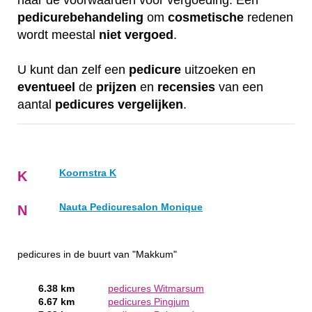
naar de voorwaarden voor vergoeding. Een
pedicurebehandeling
om
cosmetische
redenen
wordt meestal
niet
vergoed
.
U kunt dan zelf een
pedicure
uitzoeken en
eventueel
de
prijzen
en
recensies
van een
aantal
pedicures
vergelijken
.
Koornstra K
K
Nauta Pedicuresalon Monique
N
pedicures in de buurt van "Makkum"
6.38 km
pedicures Witmarsum
6.67 km
pedicures Pingjum