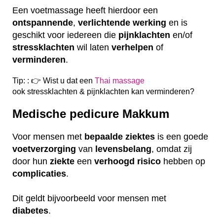
Een voetmassage heeft hierdoor een
ontspannende
,
verlichtende
werking
en is
geschikt voor iedereen die
pijnklachten
en/of
stressklachten
wil laten
verhelpen
of
verminderen
.
Tip: : 👉 Wist u dat een
Thai massage
ook
stressklachten & pijnklachten kan verminderen?
Medische pedicure Makkum
Voor mensen met
bepaalde
ziektes
is een goede
voetverzorging
van
levensbelang
, omdat zij
door hun
ziekte
een
verhoogd
risico
hebben op
complicaties
.
Dit geldt bijvoorbeeld voor mensen met
diabetes
.